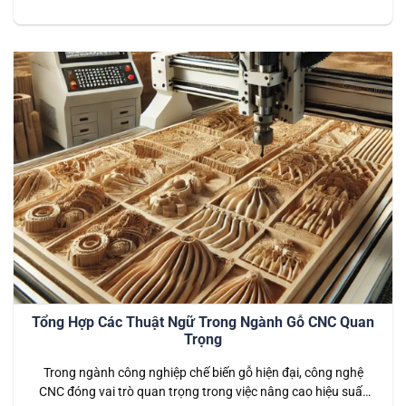
đại nhờ vào khả năng tự động hóa cao và tính năng vượt trội.
Thiết bị này giúp tạo ra những mối nối finger chắc chắn,
chính xác và bền vững, mang lại…
Tổng Hợp Các Thuật Ngữ Trong Ngành Gỗ CNC Quan
Trọng
Trong ngành công nghiệp chế biến gỗ hiện đại, công nghệ
CNC đóng vai trò quan trọng trong việc nâng cao hiệu suất