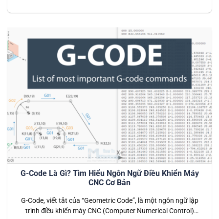
ngôn ngữ lập trình, giúp điều khiển các chức năng quan trọng
của máy như bật/tắt trục chính, hệ thống làm mát, hoặc thay
đổi công cụ cắt. Mã lệnh M-Code kết hợp cùng G-Code…
G-Code Là Gì? Tìm Hiểu Ngôn Ngữ Điều Khiển Máy
CNC Cơ Bản
G-Code, viết tắt của “Geometric Code”, là một ngôn ngữ lập
trình điều khiển máy CNC (Computer Numerical Control)