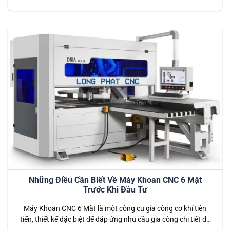
10 câu hỏi thường gặp cùng với các giải đáp chi tiết để giúp
bạn nắm rõ hơn về việc vận hành và bảo trì thiết bị….
Những Điều Cần Biết Về Máy Khoan CNC 6 Mặt
Trước Khi Đầu Tư
Máy Khoan CNC 6 Mặt là một công cụ gia công cơ khí tiên
tiến, thiết kế đặc biệt để đáp ứng nhu cầu gia công chi tiết đa
dạng và phức tạp. Với khả năng gia công đồng thời nhiều