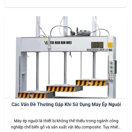
được sử dụng rộng rãi trong ngành sản xuất công nghiệp.
Máy CNC là các loại máy móc tự động hóa, như máy phay,
tiện, cắt laser hoặc in 3D, giúp gia công và tạo hình…
Các Vấn Đề Thường Gặp Khi Sử Dụng Máy Ép Nguội
Máy ép nguội là thiết bị không thể thiếu trong ngành công
nghiệp chế biến gỗ và sản xuất vật liệu composite. Tuy nhiên,