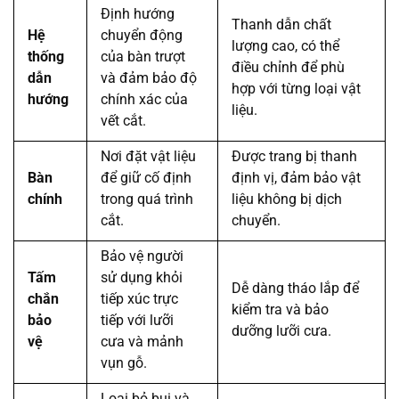
Định hướng
Thanh dẫn chất
Hệ
chuyển động
lượng cao, có thể
thống
của bàn trượt
điều chỉnh để phù
dẫn
và đảm bảo độ
hợp với từng loại vật
hướng
chính xác của
liệu.
vết cắt.
Nơi đặt vật liệu
Được trang bị thanh
Bàn
để giữ cố định
định vị, đảm bảo vật
chính
trong quá trình
liệu không bị dịch
cắt.
chuyển.
Bảo vệ người
Tấm
sử dụng khỏi
Dễ dàng tháo lắp để
chắn
tiếp xúc trực
kiểm tra và bảo
bảo
tiếp với lưỡi
dưỡng lưỡi cưa.
vệ
cưa và mảnh
vụn gỗ.
Loại bỏ bụi và