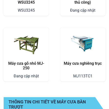
WSU3245
thủ công)
WSU3245
Đang cập nhật
Máy cưa gỗ nhỏ MJ-
Máy cưa nghiêng trục
250
Đang cập nhật
MJ113TC1
THÔNG TIN CHI TIẾT VỀ MÁY CƯA BÀN
TRƯỢT