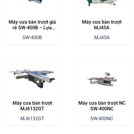
Máy cưa bàn trượt giá
Máy cưa bàn trượt
rẻ SW-400B – Lựa
MJ45A
Chọn Hoàn Hảo Cho
SW-400B
MJ45A
Xưởng Chế Biến Gỗ
Vừa Và Nhỏ
Máy cưa bàn trượt
Máy cưa bàn trượt NC
MJ6132GT
SW-400NC
MJ6132GT
SW-400NC