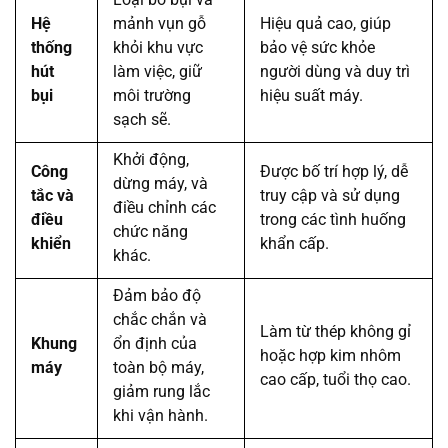
Hệ
mảnh vụn gỗ
Hiệu quả cao, giúp
thống
khỏi khu vực
bảo vệ sức khỏe
hút
làm việc, giữ
người dùng và duy trì
bụi
môi trường
hiệu suất máy.
sạch sẽ.
Khởi động,
Công
Được bố trí hợp lý, dễ
dừng máy, và
tắc và
truy cập và sử dụng
điều chỉnh các
điều
trong các tình huống
chức năng
khiển
khẩn cấp.
khác.
Đảm bảo độ
chắc chắn và
Làm từ thép không gỉ
Khung
ổn định của
hoặc hợp kim nhôm
máy
toàn bộ máy,
cao cấp, tuổi thọ cao.
giảm rung lắc
khi vận hành.