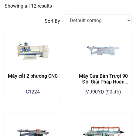
Showing all 12 results
Sort By
Máy cắt 2 phương CNC
Máy Cưa Bàn Trượt 90
Độ: Giải Pháp Hoàn
Hảo Cho Xưởng Chế
C1224
MJ90YD (90 độ)
Biến Gỗ