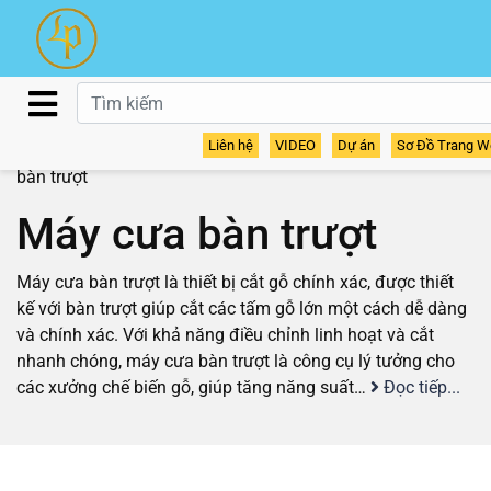
Liên hệ
VIDEO
Dự án
Sơ Đồ Trang W
Home
/
Sản phẩm
/
Máy cưa gỗ - máy cắt gỗ
/ Máy cưa
bàn trượt
Máy cưa bàn trượt
Máy cưa bàn trượt là thiết bị cắt gỗ chính xác, được thiết
kế với bàn trượt giúp cắt các tấm gỗ lớn một cách dễ dàng
và chính xác. Với khả năng điều chỉnh linh hoạt và cắt
nhanh chóng, máy cưa bàn trượt là công cụ lý tưởng cho
các xưởng chế biến gỗ, giúp tăng năng suất…
Đọc tiếp...