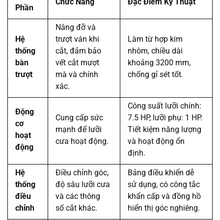
Chức Năng
Đặc Điểm Kỹ Thuật
Phần
Nâng đỡ và
Hệ
trượt ván khi
Làm từ hợp kim
thống
cắt, đảm bảo
nhôm, chiều dài
bàn
vết cắt mượt
khoảng 3200 mm,
trượt
mà và chính
chống gỉ sét tốt.
xác.
Công suất lưỡi chính:
Động
Cung cấp sức
7.5 HP, lưỡi phụ: 1 HP.
cơ
mạnh để lưỡi
Tiết kiệm năng lượng
hoạt
cưa hoạt động.
và hoạt động ổn
động
định.
Hệ
Điều chỉnh góc,
Bảng điều khiển dễ
thống
độ sâu lưỡi cưa
sử dụng, có công tắc
điều
và các thông
khẩn cấp và đồng hồ
chỉnh
số cắt khác.
hiển thị góc nghiêng.