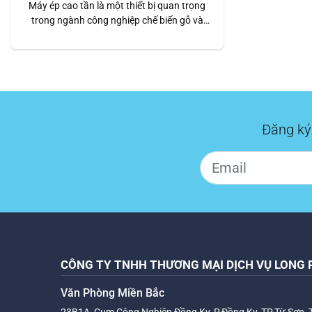
Máy ép cao tần là một thiết bị quan trọng
trong ngành công nghiệp chế biến gỗ và
nhiều ngành công nghiệp khác. Để đảm
bảo máy hoạt động hiệu quả và bền bỉ, việc
bảo trì và bảo dưỡng định kỳ là rất quan
trọng. Dưới đây là các bước chi tiết về
cách…
Đăng ký
CÔNG TY TNHH THƯƠNG MẠI DỊCH VỤ LONG 
Văn Phòng Miền Bắc