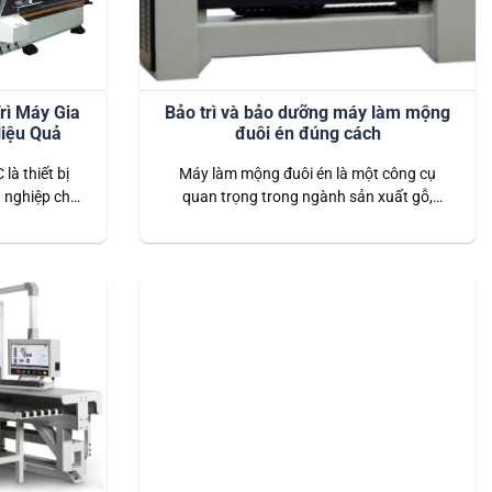
rì Máy Gia
Bảo trì và bảo dưỡng máy làm mộng
iệu Quả
đuôi én đúng cách
là thiết bị
Máy làm mộng đuôi én là một công cụ
 nghiệp chế
quan trọng trong ngành sản xuất gỗ,
 trì định kỳ
mang lại độ chính xác cao và hiệu suất
kéo dài tuổi
vượt trội. Để duy trì hoạt động ổn định và
ch không chỉ
kéo dài tuổi thọ của máy, việc bảo trì và
à hiệu quả…
bảo dưỡng đúng cách là vô cùng cần thiết.
Dưới…