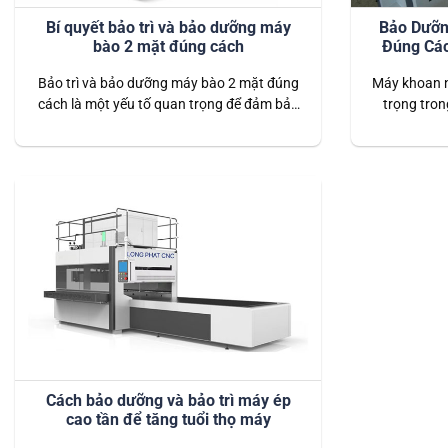
Bí quyết bảo trì và bảo dưỡng máy
Bảo Dưỡn
bào 2 mặt đúng cách
Đúng Các
Bảo trì và bảo dưỡng máy bào 2 mặt đúng
Máy khoan n
cách là một yếu tố quan trọng để đảm bảo
trọng tron
máy hoạt động hiệu quả, kéo dài tuổi thọ
bảo dưỡng 
và đảm bảo an toàn cho người sử dụng.
hoạt động ổ
Máy bào hai mặt là một thiết bị quan trọng
của máy. Dư
trong ngành chế biến gỗ, giúp nâng…
cách bảo 
Cách bảo dưỡng và bảo trì máy ép
cao tần để tăng tuổi thọ máy