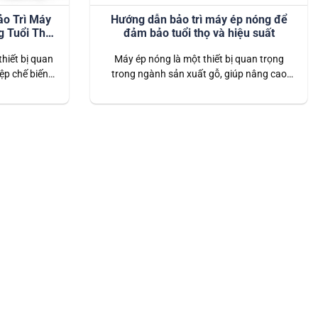
ảo Trì Máy
Hướng dẫn bảo trì máy ép nóng để
g Tuổi Thọ
đảm bảo tuổi thọ và hiệu suất
hiết bị quan
Máy ép nóng là một thiết bị quan trọng
ệp chế biến
trong ngành sản xuất gỗ, giúp nâng cao
ộ chính xác
chất lượng sản phẩm và tối ưu hóa hiệu
để máy hoạt
suất sản xuất. Tuy nhiên, để đảm bảo máy
 bảo dưỡng và
ép nóng luôn hoạt động hiệu quả và có tuổi
ết. Bài viết
thọ cao, việc bảo trì định kỳ và đúng cách…