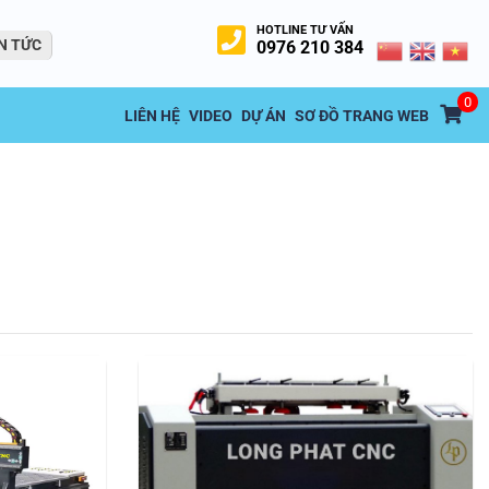
HOTLINE TƯ VẤN
N TỨC
0976 210 384
0
LIÊN HỆ
VIDEO
DỰ ÁN
SƠ ĐỒ TRANG WEB