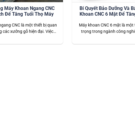
g Máy Khoan Ngang CNC
Bí Quyết Bảo Dưỡng Và B
h Để Tăng Tuổi Thọ Máy
Khoan CNC 6 Mặt Để Tăn
Máy
gang CNC là một thiết bị quan
Máy khoan CNC 6 mặt là một t
g các xưởng gỗ hiện đại. Việc
trọng trong ngành công nghi
đúng cách không chỉ giúp máy
gỗ, giúp tăng năng suất và đ
n định mà còn kéo dài tuổi thọ
trong gia công. Tuy nhiên, 
ới đây là hướng dẫn chi tiết về
động hiệu quả và bền bỉ, việc
dưỡng máy khoan ngang CNC.
bảo trì định kỳ là điều cần thi
Bài viết này…
này…