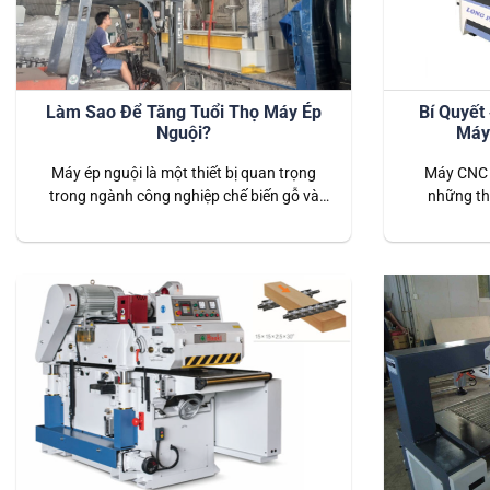
Làm Sao Để Tăng Tuổi Thọ Máy Ép
Bí Quyết
Nguội?
Máy
Máy ép nguội là một thiết bị quan trọng
Máy CNC 
trong ngành công nghiệp chế biến gỗ và
những thi
các vật liệu composite. Việc duy trì và kéo
ngành công
dài tuổi thọ của máy ép nguội không chỉ
máy hoạt độn
giúp tiết kiệm chi phí đầu tư mà còn đảm
việc bảo t
bảo quy trình sản xuất diễn ra ổn định,
cùng cần th
hiệu…