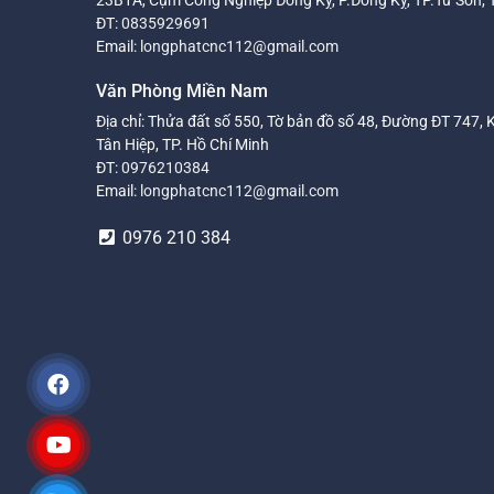
23B1A, Cụm Công Nghiệp Đồng Kỵ, P.Đồng Kỵ, TP.Từ Sơn, 
ĐT:
0835929691
Email:
longphatcnc112@gmail.com
Văn Phòng Miền Nam
Địa chỉ: Thửa đất số 550, Tờ bản đồ số 48, Đường ĐT 747, 
Tân Hiệp, TP. Hồ Chí Minh
ĐT:
0976210384
Email:
longphatcnc112@gmail.com
0976 210 384