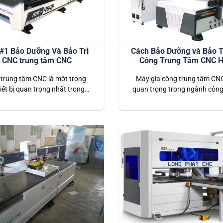
 #1 Bảo Dưỡng Và Bảo Trì
Cách Bảo Dưỡng và Bảo T
 CNC trung tâm CNC
Công Trung Tâm CNC H
trung tâm CNC là một trong
Máy gia công trung tâm CNC 
ết bị quan trọng nhất trong
quan trọng trong ngành công
 nghiệp chế tạo hiện đại. Để
tạo, yêu cầu bảo dưỡng và bảo
g hiệu quả và có tuổi thọ cao,
để duy trì hiệu suất tối ưu và 
rì và bảo dưỡng định kỳ là vô
thọ máy. Việc bảo trì đúng cá
iết. Bảo trì máy CNC trung tâm
giúp cải thiện độ chính xác v
CNC là một…