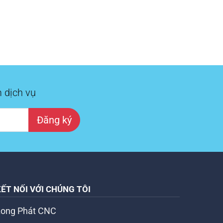
 dịch vụ
Đăng ký
KẾT NỐI VỚI CHÚNG TÔI
Long Phát CNC