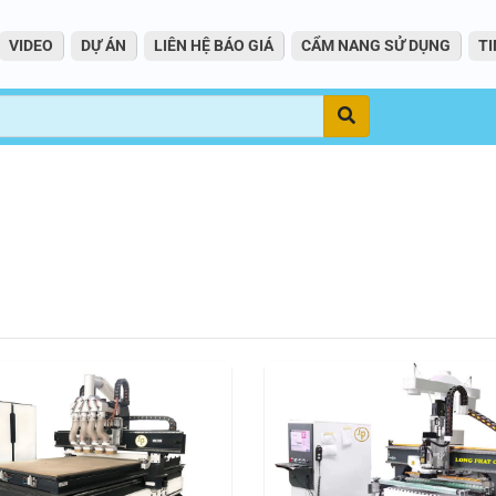
VIDEO
DỰ ÁN
LIÊN HỆ BÁO GIÁ
CẨM NANG SỬ DỤNG
TI
Tìm