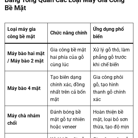
Bề Mặt
Loại máy gia
Ứng dụng phổ
Chức năng chính
công bề mặt
biến
Gia công bề mặt
Xử lý gỗ thô, làm
Máy bào hai mặt
hai phía của gỗ
phẳng gỗ trước
/ Máy bào 2 mặt
cùng lúc
khi chế biến
Tạo biên dạng
Gia công phôi
chính xác, đồng
gỗ, tạo hình
Máy bào 4 mặt
nhất trên cả bốn
thanh gỗ chính
mặt
xác
Đánh bóng bề
Hoàn thiện bề
Máy chà nhám
mặt gỗ tự nhiên
mặt, loại bỏ sơn
chổi
hoặc veneer
thừa, tạo độ mịn