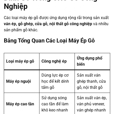
Nghiệp
Các loại máy ép gỗ được ứng dụng rộng rãi trong sản xuất
ván ép, gỗ ghép, cửa gỗ, nội thất gỗ công nghiệp
và nhiều
sản phẩm gỗ khác.
Bảng Tổng Quan Các Loại Máy Ép Gỗ
Ứng dụng phổ
Loại máy ép gỗ
Công nghệ ép
biến
Dùng lực ép cơ
Sản xuất ván
Máy ép nguội
học để kết dính
ghép thanh, cửa
tấm gỗ
gỗ, nội thất gỗ
Sử dụng sóng
Sản xuất ván ép,
Máy ép cao tần
cao tần để làm
ván phủ veneer,
khô keo nhanh
ván ghép nhanh