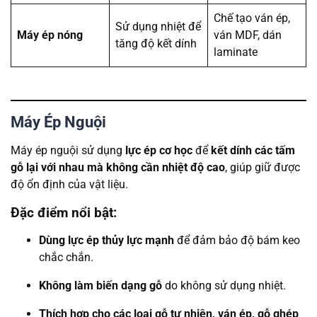
Chế tạo ván ép,
Sử dụng nhiệt để
Máy ép nóng
ván MDF, dán
tăng độ kết dính
laminate
Máy Ép Nguội
Máy ép nguội sử dụng
lực ép cơ học
để
kết dính các tấm
gỗ lại với nhau mà không cần nhiệt độ cao
, giúp giữ được
độ ổn định của vật liệu.
Đặc điểm nổi bật:
Dùng lực ép thủy lực mạnh
để đảm bảo độ bám keo
chắc chắn.
Không làm biến dạng gỗ
do không sử dụng nhiệt.
Thích hợp cho các loại gỗ tự nhiên, ván ép, gỗ ghép