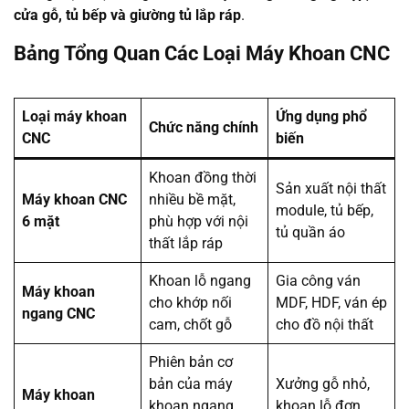
cửa gỗ, tủ bếp và giường tủ lắp ráp
.
Bảng Tổng Quan Các Loại Máy Khoan CNC
Loại máy khoan
Ứng dụng phổ
Chức năng chính
CNC
biến
Khoan đồng thời
Sản xuất nội thất
Máy khoan CNC
nhiều bề mặt,
module, tủ bếp,
6 mặt
phù hợp với nội
tủ quần áo
thất lắp ráp
Khoan lỗ ngang
Gia công ván
Máy khoan
cho khớp nối
MDF, HDF, ván ép
ngang CNC
cam, chốt gỗ
cho đồ nội thất
Phiên bản cơ
bản của máy
Xưởng gỗ nhỏ,
Máy khoan
khoan ngang
khoan lỗ đơn