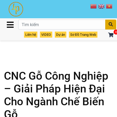
T
0
Liên hệ
VIDEO
Dự án
Sơ Đồ Trang Web
CNC Gỗ Công Nghiệp
– Giải Pháp Hiện Đại
Cho Ngành Chế Biến
Gỗ