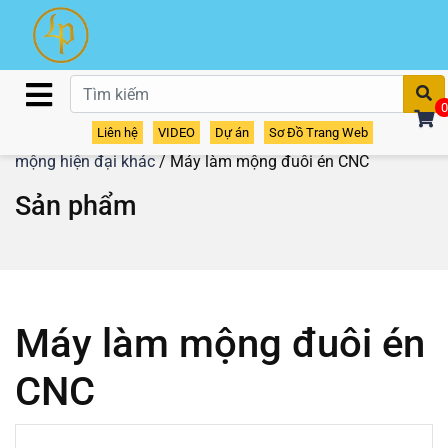
T
0
Liên hệ
VIDEO
Dự án
Sơ Đồ Trang Web
Home
/
Sản phẩm
/
Máy Phay Mộng
/
Các loại máy làm
mộng hiện đại khác
/ Máy làm mộng đuôi én CNC
Sản phẩm
Máy làm mộng đuôi én
CNC