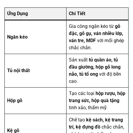
Ứng Dụng
Chi Tiết
Gia công ngăn kéo từ
gỗ
đặc, gỗ gụ, ván nhiều lớp,
Ngăn kéo
ván tre, MDF
với mối ghép
chắc chắn.
Sản xuất
tủ quần áo, tủ
đầu giường, hộp gỗ long
Tủ nội thất
não, tủ tổ ong
với độ bền
cao.
Tạo các loại
hộp rượu, hộp
Hộp gỗ
trang sức, hộp quà tặng
tinh xảo, thẩm mỹ.
Chế tạo
kệ sách, kệ trang
trí, kệ đựng đồ
chắc chắn,
Kệ gỗ