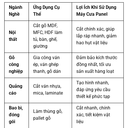
Ngành
Ứng Dụng Cụ
Lợi Ích Khi Sử Dụng
Nghề
Thể
Máy Cưa Panel
Cắt gỗ MDF,
Cắt chính xác, giúp
Nội
MFC, HDF làm
lắp ráp nhanh, giảm
thất
tủ, bàn, ghế,
hao hụt vật liệu
giường
Gỗ
Gia công ván
Đảm bảo kích thước
công
ép, ván ghép
đồng nhất, tối ưu
nghiệp
thanh, gỗ dán
sản xuất hàng loạt
Tạo hình nhanh,
Quảng
Cắt ván nhựa,
đáp ứng yêu cầu
cáo
mica, laminate
thiết kế phức tạp
Bao bì,
Cắt nhanh, chính
Làm thùng gỗ,
đóng
xác, tiết kiệm vật
pallet gỗ
gói
liệu