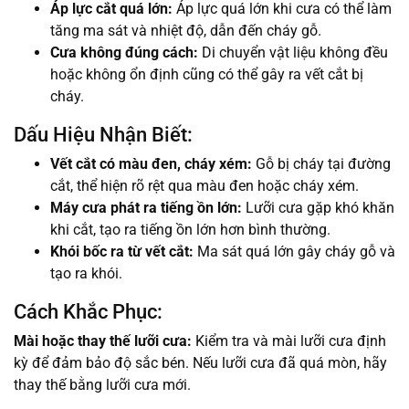
Áp lực cắt quá lớn:
Áp lực quá lớn khi cưa có thể làm
tăng ma sát và nhiệt độ, dẫn đến cháy gỗ.
Cưa không đúng cách:
Di chuyển vật liệu không đều
hoặc không ổn định cũng có thể gây ra vết cắt bị
cháy.
Dấu Hiệu Nhận Biết:
Vết cắt có màu đen, cháy xém:
Gỗ bị cháy tại đường
cắt, thể hiện rõ rệt qua màu đen hoặc cháy xém.
Máy cưa phát ra tiếng ồn lớn:
Lưỡi cưa gặp khó khăn
khi cắt, tạo ra tiếng ồn lớn hơn bình thường.
Khói bốc ra từ vết cắt:
Ma sát quá lớn gây cháy gỗ và
tạo ra khói.
Cách Khắc Phục:
Mài hoặc thay thế lưỡi cưa:
Kiểm tra và mài lưỡi cưa định
kỳ để đảm bảo độ sắc bén. Nếu lưỡi cưa đã quá mòn, hãy
thay thế bằng lưỡi cưa mới.