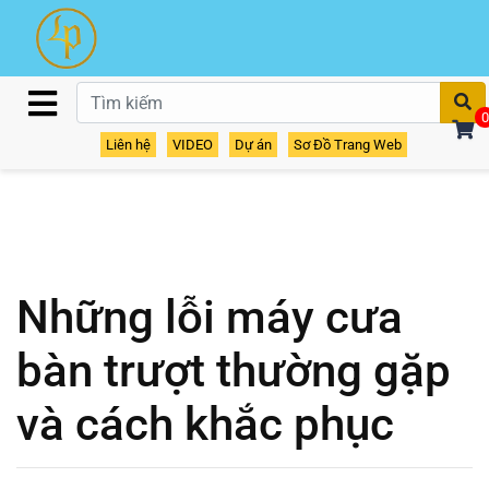
T
0
Liên hệ
VIDEO
Dự án
Sơ Đồ Trang Web
Những lỗi máy cưa
bàn trượt thường gặp
và cách khắc phục