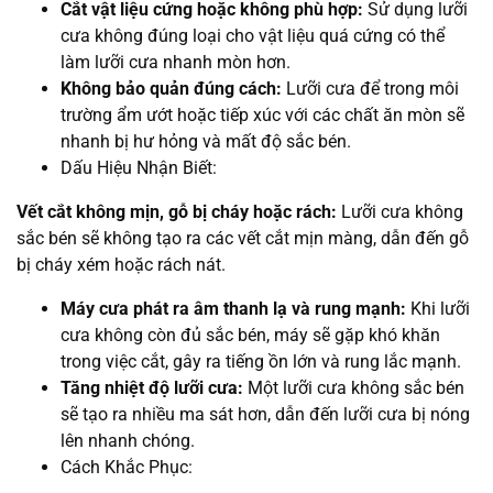
Cắt vật liệu cứng hoặc không phù hợp:
Sử dụng lưỡi
cưa không đúng loại cho vật liệu quá cứng có thể
làm lưỡi cưa nhanh mòn hơn.
Không bảo quản đúng cách:
Lưỡi cưa để trong môi
trường ẩm ướt hoặc tiếp xúc với các chất ăn mòn sẽ
nhanh bị hư hỏng và mất độ sắc bén.
Dấu Hiệu Nhận Biết:
Vết cắt không mịn, gỗ bị cháy hoặc rách:
Lưỡi cưa không
sắc bén sẽ không tạo ra các vết cắt mịn màng, dẫn đến gỗ
bị cháy xém hoặc rách nát.
Máy cưa phát ra âm thanh lạ và rung mạnh:
Khi lưỡi
cưa không còn đủ sắc bén, máy sẽ gặp khó khăn
trong việc cắt, gây ra tiếng ồn lớn và rung lắc mạnh.
Tăng nhiệt độ lưỡi cưa:
Một lưỡi cưa không sắc bén
sẽ tạo ra nhiều ma sát hơn, dẫn đến lưỡi cưa bị nóng
lên nhanh chóng.
Cách Khắc Phục: