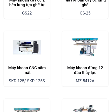
Máy khoan cấy ốc 2
Máy khoan cấy ốc lưng
bên lưng tựa ghế tự
ghế
động
GS22
GS-25
Máy khoan CNC năm
Máy khoan đứng 12
mặt
đầu thủy lực
SKD-125/ SKD-125S
MZ-5412A