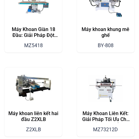
Máy Khoan Giàn 18
Máy khoan khung mê
Đầu: Giải Pháp Đột
ghế
Phá Cho Nhu Cầu
MZ5418
BY-808
Khoan Công Nghiệp
Máy khoan liên kết hai
Máy Khoan Liên Kết:
đầu Z2XLB
Giải Pháp Tối Ưu Cho
Sản Xuất Gỗ
Z2XLB
MZ73212D