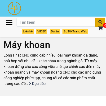
T
0
Liên hệ
VIDEO
Dự án
Sơ Đồ Trang Web
Home
/
Sản phẩm
/ Máy khoan
Máy khoan
Long Phát CNC cung cấp nhiều loại máy khoan đa dạng,
phù hợp với nhu cầu khác nhau trong ngành gỗ. Từ máy
khoan đứng cho các công việc chế tạo chính xác đến máy
khoan ngang và máy khoan ngang CNC cho các ứng dụng
công nghiệp phức tạp, chúng tôi có các sản phẩm chất
lượng cao để…
Đọc tiếp...