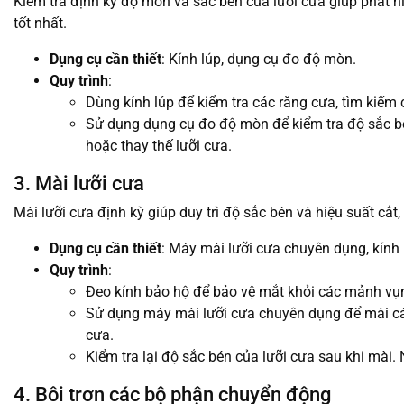
Kiểm tra định kỳ độ mòn và sắc bén của lưỡi cưa giúp phát h
tốt nhất.
Dụng cụ cần thiết
: Kính lúp, dụng cụ đo độ mòn.
Quy trình
:
Dùng kính lúp để kiểm tra các răng cưa, tìm kiếm
Sử dụng dụng cụ đo độ mòn để kiểm tra độ sắc bé
hoặc thay thế lưỡi cưa.
3. Mài lưỡi cưa
Mài lưỡi cưa định kỳ giúp duy trì độ sắc bén và hiệu suất cắt
Dụng cụ cần thiết
: Máy mài lưỡi cưa chuyên dụng, kính
Quy trình
:
Đeo kính bảo hộ để bảo vệ mắt khỏi các mảnh vụn
Sử dụng máy mài lưỡi cưa chuyên dụng để mài các
cưa.
Kiểm tra lại độ sắc bén của lưỡi cưa sau khi mài
4. Bôi trơn các bộ phận chuyển động