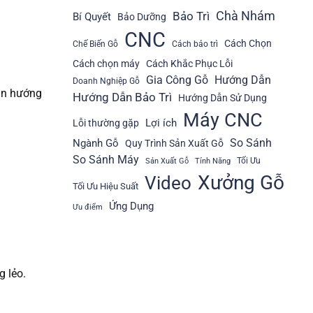
Bảo Trì
Chà Nhám
Bí Quyết
Bảo Dưỡng
CNC
Cách Chọn
Chế Biến Gỗ
Cách bảo trì
Cách chọn máy
Cách Khắc Phục Lỗi
Gia Công Gỗ
Hướng Dẫn
Doanh Nghiệp Gỗ
dẫn hướng
Hướng Dẫn Bảo Trì
Hướng Dẫn Sử Dụng
Máy CNC
Lợi ích
Lỗi thường gặp
So Sánh
Ngành Gỗ
Quy Trình Sản Xuất Gỗ
So Sánh Máy
Tối Ưu
Sản Xuất Gỗ
Tính Năng
Xưởng Gỗ
Video
Tối Ưu Hiệu Suất
Ứng Dụng
Ưu điểm
g lẻo.