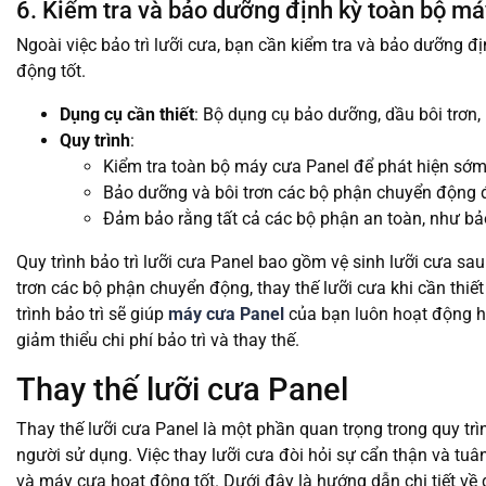
6. Kiểm tra và bảo dưỡng định kỳ toàn bộ má
Ngoài việc bảo trì lưỡi cưa, bạn cần kiểm tra và bảo dưỡng 
động tốt.
Dụng cụ cần thiết
: Bộ dụng cụ bảo dưỡng, dầu bôi trơn,
Quy trình
:
Kiểm tra toàn bộ máy cưa Panel để phát hiện sớ
Bảo dưỡng và bôi trơn các bộ phận chuyển động 
Đảm bảo rằng tất cả các bộ phận an toàn, như bả
Quy trình bảo trì lưỡi cưa Panel bao gồm vệ sinh lưỡi cưa sau
trơn các bộ phận chuyển động, thay thế lưỡi cưa khi cần thiế
trình bảo trì sẽ giúp
máy cưa Panel
của bạn luôn hoạt động hiệ
giảm thiểu chi phí bảo trì và thay thế.
Thay thế lưỡi cưa Panel
Thay thế lưỡi cưa Panel là một phần quan trọng trong quy trì
người sử dụng. Việc thay lưỡi cưa đòi hỏi sự cẩn thận và tu
và máy cưa hoạt động tốt. Dưới đây là hướng dẫn chi tiết về q