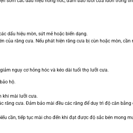
iện sớm các dấu hiệu hỏng hóc, đảm bảo lưỡi cưa luôn trong tìn
 các dấu hiệu mòn, sứt mẻ hoặc biến dạng.
n của răng cưa. Nếu phát hiện răng cưa bị cùn hoặc mòn, cần m
, giảm nguy cơ hỏng hóc và kéo dài tuổi thọ lưỡi cưa.
 bảo hộ.
 khi mài lưỡi cưa.
 răng cưa. Đảm bảo mài đều các răng để duy trì độ cân bằng 
. Nếu cần, tiếp tục mài cho đến khi đạt được độ sắc bén mong m