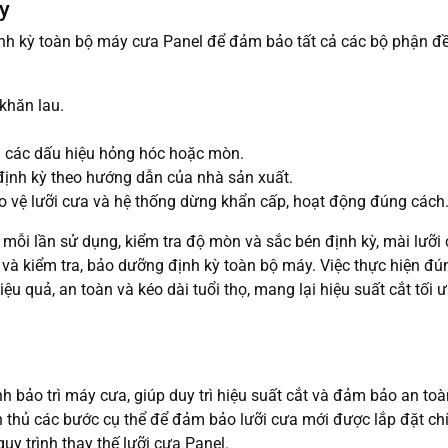
y
định kỳ toàn bộ máy cưa Panel để đảm bảo tất cả các bộ phận đ
 khăn lau.
m các dấu hiệu hỏng hóc hoặc mòn.
định kỳ theo hướng dẫn của nhà sản xuất.
o vệ lưỡi cưa và hệ thống dừng khẩn cấp, hoạt động đúng cách
 mỗi lần sử dụng, kiểm tra độ mòn và sắc bén định kỳ, mài lưỡi 
t và kiểm tra, bảo dưỡng định kỳ toàn bộ máy. Việc thực hiện đ
u quả, an toàn và kéo dài tuổi thọ, mang lại hiệu suất cắt tối 
nh bảo trì máy cưa, giúp duy trì hiệu suất cắt và đảm bảo an to
ân thủ các bước cụ thể để đảm bảo lưỡi cưa mới được lắp đặt ch
uy trình thay thế lưỡi cưa Panel.