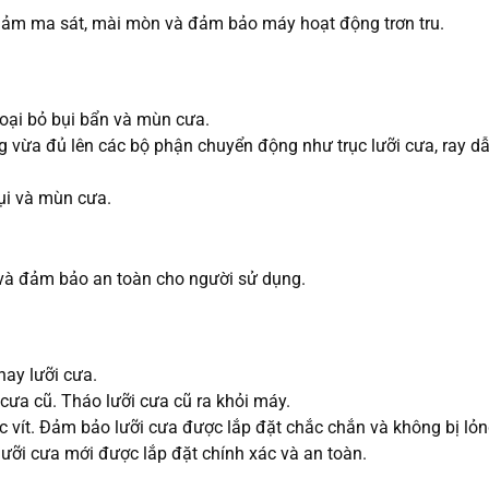
iảm ma sát, mài mòn và đảm bảo máy hoạt động trơn tru.
loại bỏ bụi bẩn và mùn cưa.
g vừa đủ lên các bộ phận chuyển động như trục lưỡi cưa, ray 
ụi và mùn cưa.
t và đảm bảo an toàn cho người sử dụng.
hay lưỡi cưa.
 cưa cũ. Tháo lưỡi cưa cũ ra khỏi máy.
ốc vít. Đảm bảo lưỡi cưa được lắp đặt chắc chắn và không bị lỏn
lưỡi cưa mới được lắp đặt chính xác và an toàn.