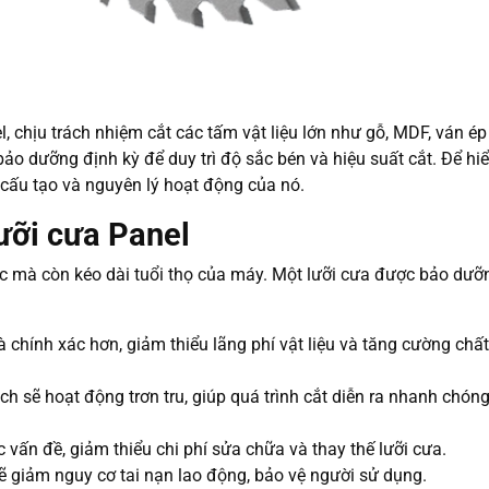
 chịu trách nhiệm cắt các tấm vật liệu lớn như gỗ, MDF, ván é
 dưỡng định kỳ để duy trì độ sắc bén và hiệu suất cắt. Để hiể
õ cấu tạo và nguyên lý hoạt động của nó.
lưỡi cưa Panel
việc mà còn kéo dài tuổi thọ của máy. Một lưỡi cưa được bảo dưỡn
à chính xác hơn, giảm thiểu lãng phí vật liệu và tăng cường chấ
ch sẽ hoạt động trơn tru, giúp quá trình cắt diễn ra nhanh chóng
c vấn đề, giảm thiểu chi phí sửa chữa và thay thế lưỡi cưa.
ẽ giảm nguy cơ tai nạn lao động, bảo vệ người sử dụng.