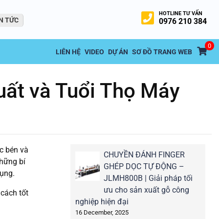
HOTLINE TƯ VẤN
N TỨC
0976 210 384
0
LIÊN HỆ
VIDEO
DỰ ÁN
SƠ ĐỒ TRANG WEB
Suất và Tuổi Thọ Máy
c bén và
CHUYỀN ĐÁNH FINGER
những bí
GHÉP DỌC TỰ ĐỘNG –
dụng.
JLMH800B | Giải pháp tối
ưu cho sản xuất gỗ công
 cách tốt
nghiệp hiện đại
16 December, 2025