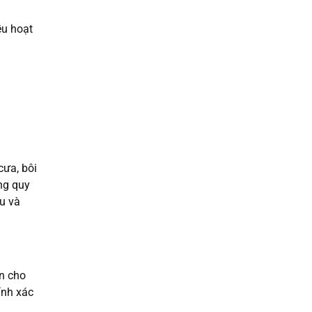
ều hoạt
.
cưa, bôi
úng quy
ưu và
àn cho
ính xác