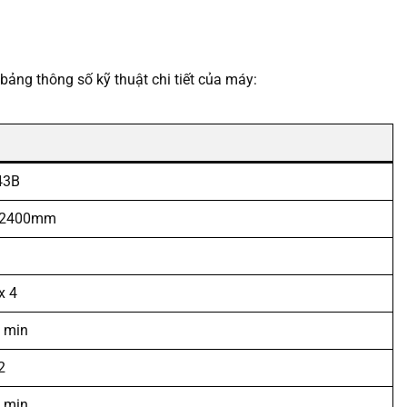
 bảng thông số kỹ thuật chi tiết của máy:
43B
 2400mm
x 4
 min
2
 min