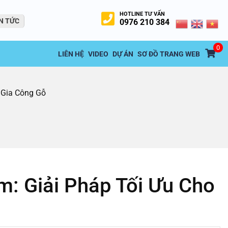
HOTLINE TƯ VẤN
N TỨC
0976 210 384
0
LIÊN HỆ
VIDEO
DỰ ÁN
SƠ ĐỒ TRANG WEB
 Gia Công Gỗ
: Giải Pháp Tối Ưu Cho