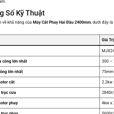
ẩm.
g Số Kỹ Thuật
ơn về khả năng của
Máy Cắt Phay Hai Đầu 2400mm
, dưới đây là
Giá Trị
MJX2
a công lớn nhất
300 –
công lớn nhất
75mm
otor cắt
2.2kw 
 trục cưa
2840r/
otor phay
4kw x 
 trục phay
5600r/