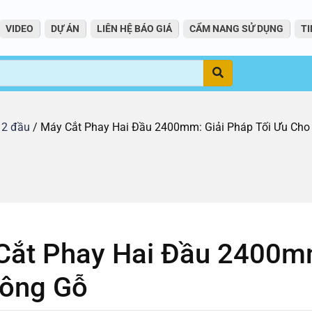
VIDEO
DỰ ÁN
LIÊN HỆ BÁO GIÁ
CẨM NANG SỬ DỤNG
TI
Tìm
 2 đầu
/ Máy Cắt Phay Hai Đầu 2400mm: Giải Pháp Tối Ưu Cho
Cắt Phay Hai Đầu 2400mm
Công Gỗ