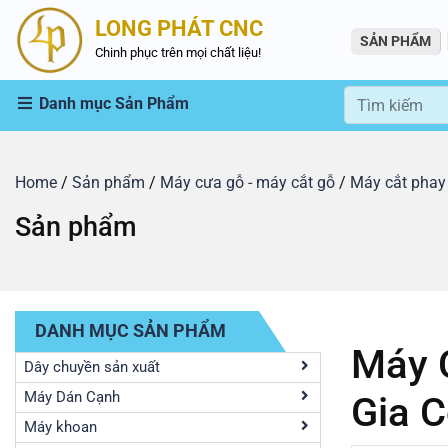
LONG PHÁT CNC
SẢN PHẨM
Chinh phục trên mọi chất liệu!
Danh mục Sản Phẩm
Home
/
Sản phẩm
/
Máy cưa gỗ - máy cắt gỗ
/
Máy cắt phay
Sản phẩm
DANH MỤC SẢN PHẨM
Máy 
Dây chuyền sản xuất
Máy Dán Cạnh
Gia 
Máy khoan