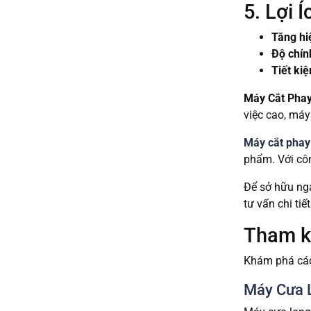
5. Lợi
Tăng hi
Độ chín
Tiết kiệ
Máy Cắt Pha
việc cao, má
Máy cắt phay
phẩm. Với côn
Để sở hữu nga
tư vấn chi tiế
Tham kh
Khám phá các 
Máy Cưa 