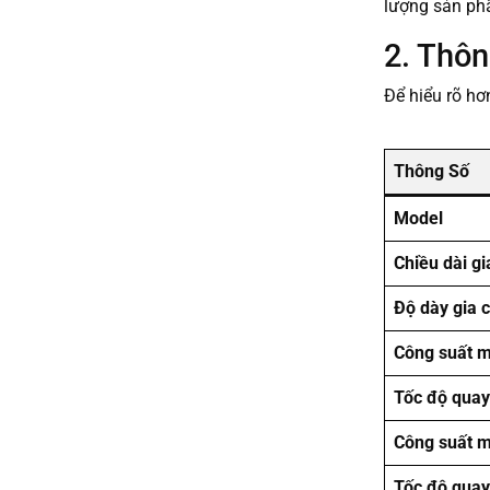
lượng sản ph
2. Thôn
Để hiểu rõ h
Thông Số
Model
Chiều dài gi
Độ dày gia 
Công suất m
Tốc độ quay
Công suất m
Tốc độ quay