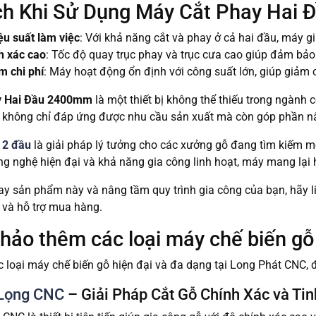
 Ích Khi Sử Dụng Máy Cắt Phay Hai
ệu suất làm việc
: Với khả năng cắt và phay ở cả hai đầu, máy gi
h xác cao
: Tốc độ quay trục phay và trục cưa cao giúp đảm bảo 
m chi phí
: Máy hoạt động ổn định với công suất lớn, giúp giảm c
y Hai Đầu 2400mm
là một thiết bị không thể thiếu trong ngành 
y không chỉ đáp ứng được nhu cầu sản xuất mà còn góp phần n
 2 đầu
là giải pháp lý tưởng cho các xưởng gỗ đang tìm kiếm mộ
g nghệ hiện đại và khả năng gia công linh hoạt, máy mang lại 
y sản phẩm này và nâng tầm quy trình gia công của bạn, hãy li
t và hỗ trợ mua hàng.
ảo thêm các loại máy chế biến gỗ 
loại máy chế biến gỗ hiện đại và đa dạng tại Long Phát CNC, 
Lọng CNC
– Giải Pháp Cắt Gỗ Chính Xác và Ti