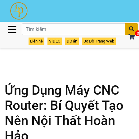
T
0
Liên hệ
VIDEO
Dự án
Sơ Đồ Trang Web
Ứng Dụng Máy CNC
Router: Bí Quyết Tạo
Nên Nội Thất Hoàn
Hảo