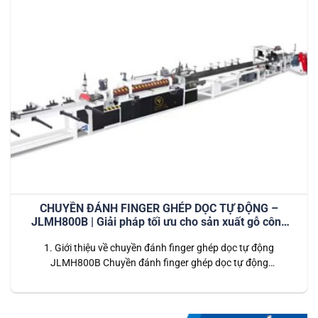
CHUYỀN ĐÁNH FINGER GHÉP DỌC TỰ ĐỘNG –
JLMH800B | Giải pháp tối ưu cho sản xuất gỗ công
nghiệp hiện đại
1. Giới thiệu về chuyền đánh finger ghép dọc tự động
JLMH800B Chuyền đánh finger ghép dọc tự động
JLMH800B là hệ thống dây chuyền tiên tiến được thiết kế
dành riêng cho các nhà máy chế biến gỗ công nghiệp. Dây
chuyền này thực hiện toàn bộ quy trình từ đánh finger (tạo