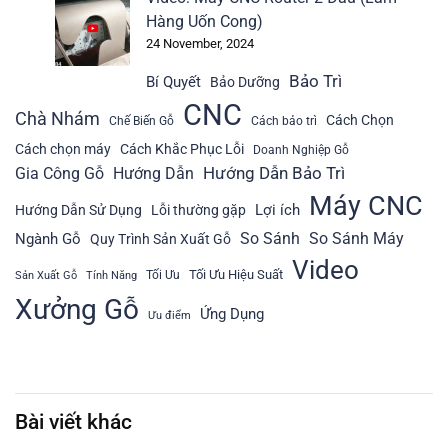
Hàng Uốn Cong)
24 November, 2024
Bảo Trì
Bí Quyết
Bảo Dưỡng
CNC
Chà Nhám
Cách Chọn
Chế Biến Gỗ
Cách bảo trì
Cách chọn máy
Cách Khắc Phục Lỗi
Doanh Nghiệp Gỗ
Hướng Dẫn Bảo Trì
Gia Công Gỗ
Hướng Dẫn
Máy CNC
Lợi ích
Hướng Dẫn Sử Dụng
Lỗi thường gặp
So Sánh
So Sánh Máy
Ngành Gỗ
Quy Trình Sản Xuất Gỗ
Video
Tối Ưu Hiệu Suất
Tối Ưu
Sản Xuất Gỗ
Tính Năng
Xưởng Gỗ
Ứng Dụng
Ưu điểm
Bài viết khác