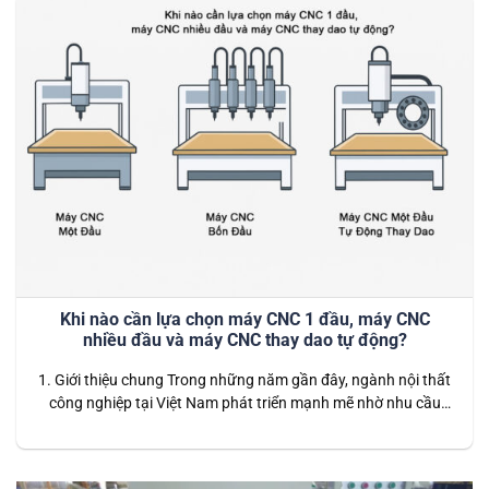
Khi nào cần lựa chọn máy CNC 1 đầu, máy CNC
nhiều đầu và máy CNC thay dao tự động?
1. Giới thiệu chung Trong những năm gần đây, ngành nội thất
công nghiệp tại Việt Nam phát triển mạnh mẽ nhờ nhu cầu
nhà ở, căn hộ, văn phòng và công trình thương mại ngày
càng cao. Song song với đó, công nghệ sản xuất cũng thay
đổi nhanh chóng: từ những phương pháp…