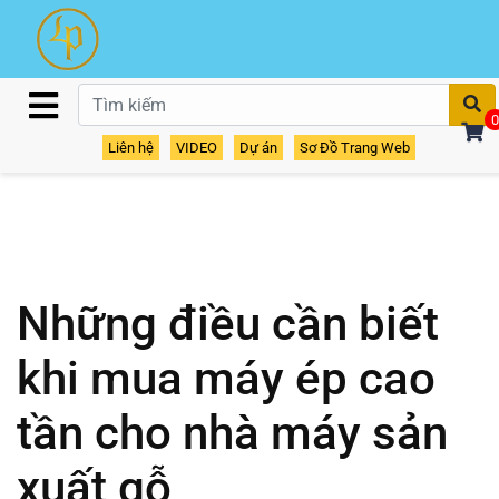
T
0
Liên hệ
VIDEO
Dự án
Sơ Đồ Trang Web
Những điều cần biết
khi mua máy ép cao
tần cho nhà máy sản
xuất gỗ