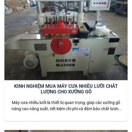
KINH NGHIỆM MUA MÁY CƯA NHIỀU LƯỠI CHẤT
LƯỢNG CHO XƯỞNG GỖ
Máy cưa nhiều lưỡi là thiết bị quan trọng, giúp các xưởng gỗ
nâng cao năng suất, tiết kiệm chi phí và đảm bảo chất lượng
thành phẩm đồng đều. Tuy nhiên, chọn mua máy phù hợp
không phải dễ — bạn cần nắm rõ các tiêu chí quan trọng
trước khi đầu tư. 1️⃣…