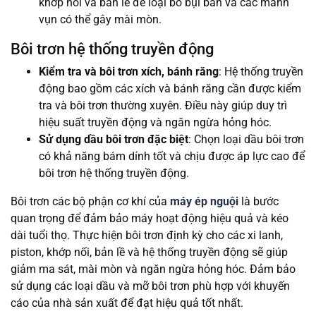
khớp nối và bản lề để loại bỏ bụi bẩn và các mảnh
vụn có thể gây mài mòn.
Bôi trơn hệ thống truyền động
Kiểm tra và bôi trơn xích, bánh răng
: Hệ thống truyền
động bao gồm các xích và bánh răng cần được kiểm
tra và bôi trơn thường xuyên. Điều này giúp duy trì
hiệu suất truyền động và ngăn ngừa hỏng hóc.
Sử dụng dầu bôi trơn đặc biệt
: Chọn loại dầu bôi trơn
có khả năng bám dính tốt và chịu được áp lực cao để
bôi trơn hệ thống truyền động.
Bôi trơn các bộ phận cơ khí của
máy ép nguội
là bước
quan trọng để đảm bảo máy hoạt động hiệu quả và kéo
dài tuổi thọ. Thực hiện bôi trơn định kỳ cho các xi lanh,
piston, khớp nối, bản lề và hệ thống truyền động sẽ giúp
giảm ma sát, mài mòn và ngăn ngừa hỏng hóc. Đảm bảo
sử dụng các loại dầu và mỡ bôi trơn phù hợp với khuyến
cáo của nhà sản xuất để đạt hiệu quả tốt nhất.