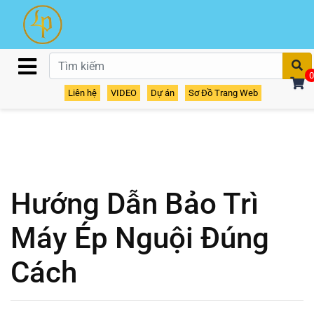
T
0
Liên hệ
VIDEO
Dự án
Sơ Đồ Trang Web
Hướng Dẫn Bảo Trì
Máy Ép Nguội Đúng
Cách