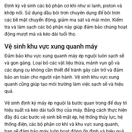
Định kỳ vệ sinh các bộ phận cơ khí như xi lanh, piston và
khớp nối. Sử dụng dầu bôi trơn chuyên dụng để bôi trơn
các bề mặt chuyển động, giảm ma sát và mài mòn. Kiểm
tra và làm sạch các bộ phận này giúp đảm bảo chúng hoạt
động mượt mà và kéo dài tuổi thọ.
Vệ sinh khu vực xung quanh máy
Đảm bảo khu vực xung quanh máy ép nguội luôn sạch sẽ
và gọn gàng. Loại bỏ các vật liệu thừa, mảnh vụn gỗ và
các dụng cụ không cần thiết để tránh gây cản trở và đảm
bảo an toàn cho người vận hành. Vệ sinh khu vực xung
quanh cũng giúp tạo môi trường làm việc sạch sẽ và hiệu
quả.
Vệ sinh định kỳ máy ép nguội là bước quan trọng để duy trì
hiệu suất và kéo dài tuổi thọ của máy. Bằng cách thực hiện
đầy đủ các bước vệ sinh bề mặt ép, hệ thống thủy lực, hệ
thống điện, các bộ phận cơ khí và khu vực xung quanh,
bạn sẽ đảm bảo máy luôn hoạt động ổn định và hiệu quả,