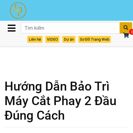
T
0
Liên hệ
VIDEO
Dự án
Sơ Đồ Trang Web
Hướng Dẫn Bảo Trì
Máy Cắt Phay 2 Đầu
Đúng Cách