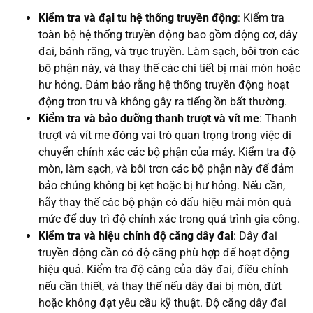
Kiểm tra và đại tu hệ thống truyền động
: Kiểm tra
toàn bộ hệ thống truyền động bao gồm động cơ, dây
đai, bánh răng, và trục truyền. Làm sạch, bôi trơn các
bộ phận này, và thay thế các chi tiết bị mài mòn hoặc
hư hỏng. Đảm bảo rằng hệ thống truyền động hoạt
động trơn tru và không gây ra tiếng ồn bất thường.
Kiểm tra và bảo dưỡng thanh trượt và vít me
: Thanh
trượt và vít me đóng vai trò quan trọng trong việc di
chuyển chính xác các bộ phận của máy. Kiểm tra độ
mòn, làm sạch, và bôi trơn các bộ phận này để đảm
bảo chúng không bị kẹt hoặc bị hư hỏng. Nếu cần,
hãy thay thế các bộ phận có dấu hiệu mài mòn quá
mức để duy trì độ chính xác trong quá trình gia công.
Kiểm tra và hiệu chỉnh độ căng dây đai
: Dây đai
truyền động cần có độ căng phù hợp để hoạt động
hiệu quả. Kiểm tra độ căng của dây đai, điều chỉnh
nếu cần thiết, và thay thế nếu dây đai bị mòn, đứt
hoặc không đạt yêu cầu kỹ thuật. Độ căng dây đai