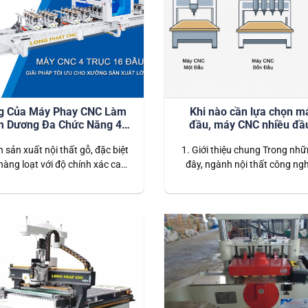
g Của Máy Phay CNC Làm
Khi nào cần lựa chọn m
 Dương Đa Chức Năng 4
đầu, máy CNC nhiều đầ
Trục 16 Đầu
CNC thay dao tự đ
 sản xuất nội thất gỗ, đặc biệt
1. Giới thiệu chung Trong nh
hàng loạt với độ chính xác cao,
đây, ngành nội thất công nghi
 CNC làm mộng âm dương đa
Nam phát triển mạnh mẽ nhờ 
 trục 16 đầu được xem là giải
ở, căn hộ, văn phòng và công 
ưu. Với khả năng gia công tự
mại ngày càng cao. Song so
 độ nhanh và tính chính xác
công nghệ sản xuất cũng tha
tuyệt…
chóng: từ những phươn