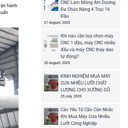
CNC Làm Mộng Âm Dương
 vận hành.
Đa Chức Năng 4 Trục 16
huẩn
Đầu
21 August, 2025
Khi nào cần lựa chọn máy
CNC 1 đầu, máy CNC nhiều
đầu và máy CNC thay dao
tự động?
20 August, 2025
KINH NGHIỆM MUA MÁY
CƯA NHIỀU LƯỠI CHẤT
LƯỢNG CHO XƯỞNG GỖ
25 July, 2025
fa 25
Các Yếu Tố Cần Cân Nhắc
Khi Mua Máy Cưa Nhiều
Lưỡi Công Nghiệp