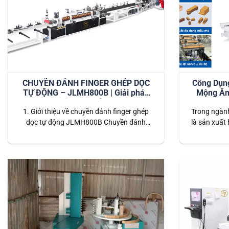
CHUYỀN ĐÁNH FINGER GHÉP DỌC
Công Dụn
TỰ ĐỘNG – JLMH800B | Giải pháp
Mộng Âm
tối ưu cho sản xuất gỗ công nghiệp
1. Giới thiệu về chuyền đánh finger ghép
hiện đại
Trong ngành
dọc tự động JLMH800B Chuyền đánh
là sản xuất 
finger ghép dọc tự động JLMH800B là hệ
máy phay
thống dây chuyền tiên tiến được thiết kế
chức năng 4
dành riêng cho các nhà máy chế biến gỗ
pháp tối 
công nghiệp. Dây chuyền này thực hiện
động, tốc
toàn bộ quy trình từ đánh finger (tạo
mộng)…