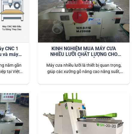
áy CNC 1
KINH NGHIỆM MUA MÁY CƯA
u và máy
NHIỀU LƯỠI CHẤT LƯỢNG CHO
ộng?
XƯỞNG GỖ
ững năm gần
Máy cưa nhiều lưỡi là thiết bị quan trọng,
ệp tại Việt
giúp các xưởng gỗ nâng cao năng suất,
nhu cầu nhà
tiết kiệm chi phí và đảm bảo chất lượng
trình thương
thành phẩm đồng đều. Tuy nhiên, chọn
ng với đó,
mua máy phù hợp không phải dễ — bạn
y đổi nhanh
cần nắm rõ các tiêu chí quan trọng trước
g pháp…
khi đầu tư. 1️⃣…