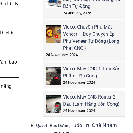
iết bị lý
Bán Tự Động
24 January, 2025
Video: Chuyền Phủ Mặt
hiết bị
Veneer – Dây Chuyền Ép
Phủ Veneer Tự Động (Long
Phat CNC )
24 November, 2024
 đảm bảo
Video: Máy CNC 4 Trục Sản
Phẩm Uốn Cong
24 November, 2024
o năng
Video: Máy CNC Router 2
Đầu (Làm Hàng Uốn Cong)
24 November, 2024
Bảo Trì
Chà Nhám
Bí Quyết
Bảo Dưỡng