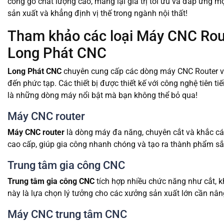
công gỗ chất lượng cao, mang lại giá trị tối ưu và đáp ứng
sản xuất và khẳng định vị thế trong ngành nội thất!
Tham khảo các loại Máy CNC Rout
Long Phát CNC
Long Phát CNC
chuyên cung cấp các dòng máy CNC Router và
đến phức tạp. Các thiết bị được thiết kế với công nghệ tiên t
là những dòng máy nổi bật mà bạn không thể bỏ qua!
Máy CNC router
Máy CNC router
là dòng máy đa năng, chuyên cắt và khắc các
cao cấp, giúp gia công nhanh chóng và tạo ra thành phẩm sắ
Trung tâm gia công CNC
Trung tâm gia công CNC
tích hợp nhiều chức năng như cắt, k
này là lựa chọn lý tưởng cho các xưởng sản xuất lớn cần nâng
Máy CNC trung tâm CNC