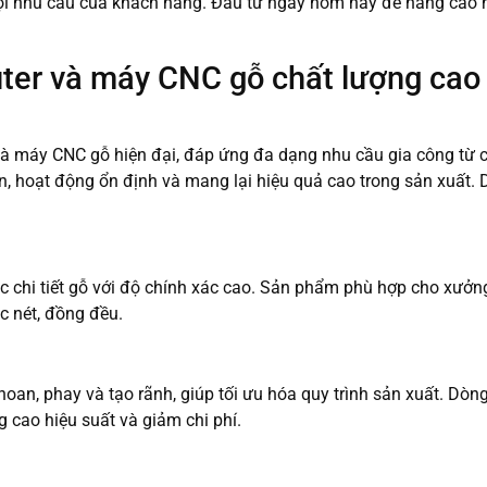
 mọi nhu cầu của khách hàng. Đầu tư ngay hôm nay để nâng cao 
er và máy CNC gỗ chất lượng cao 
 máy CNC gỗ hiện đại, đáp ứng đa dạng nhu cầu gia công từ 
iến, hoạt động ổn định và mang lại hiệu quả cao trong sản xuất.
 chi tiết gỗ với độ chính xác cao. Sản phẩm phù hợp cho xưởng
c nét, đồng đều.
hoan, phay và tạo rãnh, giúp tối ưu hóa quy trình sản xuất. Dò
 cao hiệu suất và giảm chi phí.