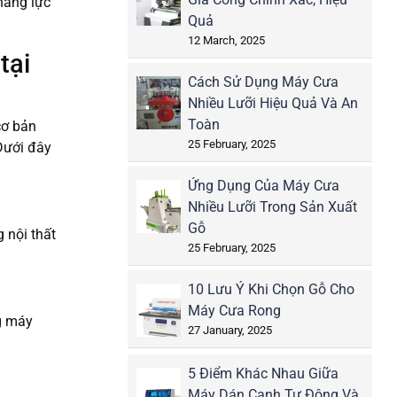
năng lực
Quả
12 March, 2025
tại
Cách Sử Dụng Máy Cưa
Nhiều Lưỡi Hiệu Quả Và An
Toàn
cơ bản
25 February, 2025
 Dưới đây
Ứng Dụng Của Máy Cưa
Nhiều Lưỡi Trong Sản Xuất
Gỗ
 nội thất
25 February, 2025
10 Lưu Ý Khi Chọn Gỗ Cho
Máy Cưa Rong
ng máy
27 January, 2025
5 Điểm Khác Nhau Giữa
Máy Dán Cạnh Tự Động Và