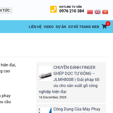
HOTLINE TƯ VẤN
N TỨC
0976 210 384
0
LIÊN HỆ
VIDEO
DỰ ÁN
SƠ ĐỒ TRANG WEB
hiện đại,
CHUYỀN ĐÁNH FINGER
ng cao
GHÉP DỌC TỰ ĐỘNG –
JLMH800B | Giải pháp tối
ưu cho sản xuất gỗ công
nghiệp hiện đại
à phay
16 December, 2025
hu cầu
Công Dụng Của Máy Phay