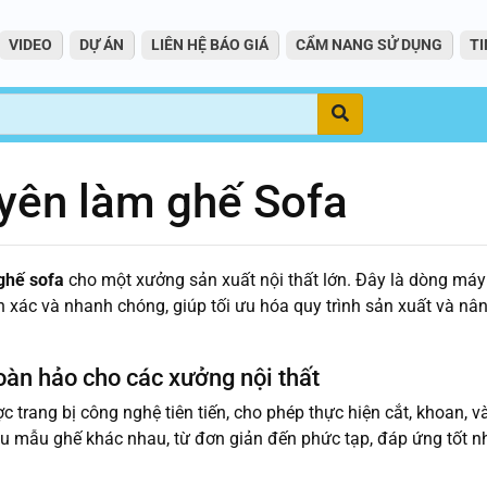
VIDEO
DỰ ÁN
LIÊN HỆ BÁO GIÁ
CẨM NANG SỬ DỤNG
TI
Tìm
yên làm ghế Sofa
ghế sofa
cho một xưởng sản xuất nội thất lớn. Đây là dòng máy 
nh xác và nhanh chóng, giúp tối ưu hóa quy trình sản xuất và nâ
àn hảo cho các xưởng nội thất
trang bị công nghệ tiên tiến, cho phép thực hiện cắt, khoan, v
hiều mẫu ghế khác nhau, từ đơn giản đến phức tạp, đáp ứng tốt n