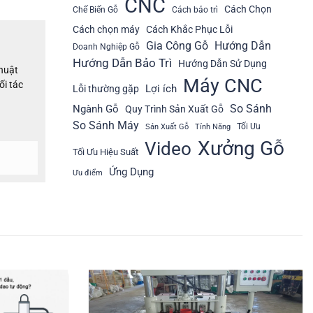
CNC
Cách Chọn
Chế Biến Gỗ
Cách bảo trì
Cách chọn máy
Cách Khắc Phục Lỗi
Gia Công Gỗ
Hướng Dẫn
Doanh Nghiệp Gỗ
Hướng Dẫn Bảo Trì
Hướng Dẫn Sử Dụng
thuật
Máy CNC
ối tác
Lợi ích
Lỗi thường gặp
So Sánh
Ngành Gỗ
Quy Trình Sản Xuất Gỗ
So Sánh Máy
Tối Ưu
Sản Xuất Gỗ
Tính Năng
Xưởng Gỗ
Video
Tối Ưu Hiệu Suất
Ứng Dụng
Ưu điểm