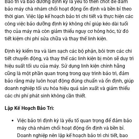
Bảo trì và bảo dưỡng định kỳ là yếu tố then chốt để đảm
bảo máy chà nhám chổi hoạt động ổn định và bền bỉ theo
thời gian. Việc lập kế hoạch bảo trì chi tiết và thực hiện các
công việc bảo dưỡng định kỳ không chỉ giúp kéo dài tuổi
thọ của máy mà còn giảm thiểu nguy cơ hỏng hóc, từ đó
tiết kiệm chi phí sửa chữa và thay thế linh kiện.
Định kỳ kiểm tra và làm sạch các bộ phận, bôi trơn các chi
tiết chuyển động, và thay thế các linh kiện bị mòn sẽ duy trì
hiệu suất tối ưu của máy. Sử dụng linh kiện chính hãng
cũng là một phần quan trọng trong quy trình bảo trì, đảm
bảo rằng máy luôn hoạt động đúng chuẩn và ổn định, giúp
doanh nghiệp tối ưu hóa hiệu quả sản xuất và giảm thiểu
các chi phí phát sinh không cần thiết.
Lập Kế Hoạch Bảo Trì:
Việc bảo trì định kỳ là yếu tố quan trọng để đảm bảo
máy chà nhám chổi hoạt động ổn định và bền bỉ.
Doanh nghiệp nên lập kế hoạch bảo trì chi tiết, bao