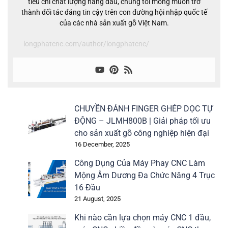
tiêu chí chất lượng hàng đầu, chúng tôi mong muốn trở
thành đối tác đáng tin cậy trên con đường hội nhập quốc tế
của các nhà sản xuất gỗ Việt Nam.
longphatcnc.com/author/longphatcnc/
CHUYỀN ĐÁNH FINGER GHÉP DỌC TỰ
ĐỘNG – JLMH800B | Giải pháp tối ưu
cho sản xuất gỗ công nghiệp hiện đại
16 December, 2025
Công Dụng Của Máy Phay CNC Làm
Mộng Âm Dương Đa Chức Năng 4 Trục
16 Đầu
21 August, 2025
Khi nào cần lựa chọn máy CNC 1 đầu,