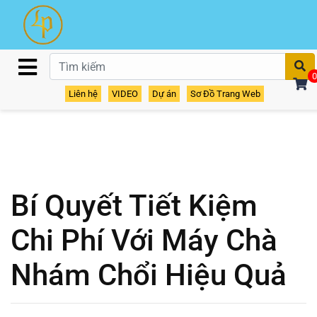
T
0
Liên hệ
VIDEO
Dự án
Sơ Đồ Trang Web
Bí Quyết Tiết Kiệm
Chi Phí Với Máy Chà
Nhám Chổi Hiệu Quả