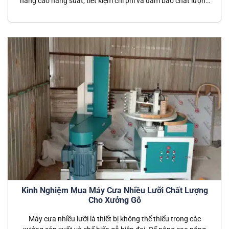
nâng cao năng suất, tiết kiệm chi phí và đảm bảo chất lượng
thành phẩm đồng đều. Tuy nhiên, chọn mua máy phù hợp
không phải dễ — bạn cần nắm rõ các tiêu chí quan trọng
trước khi đầu tư. 1️⃣…
Kinh Nghiệm Mua Máy Cưa Nhiều Lưỡi Chất Lượng
Cho Xưởng Gỗ
Máy cưa nhiều lưỡi là thiết bị không thể thiếu trong các