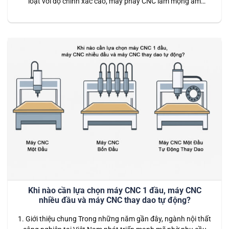
loạt với độ chính xác cao, máy phay CNC làm mộng âm
dương đa chức năng 4 trục 16 đầu được xem là giải pháp tối
ưu. Với khả năng gia công tự động, tốc độ nhanh và tính
chính xác tuyệt…
Khi nào cần lựa chọn máy CNC 1 đầu, máy CNC
nhiều đầu và máy CNC thay dao tự động?
1. Giới thiệu chung Trong những năm gần đây, ngành nội thất