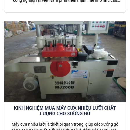
công nghiệp tại Việt Nam phát triển mạnh mẽ nhờ nhu cầu
nhà ở, căn hộ, văn phòng và công trình thương mại ngày
càng cao. Song song với đó, công nghệ sản xuất cũng thay
đổi nhanh chóng: từ những phương pháp…
KINH NGHIỆM MUA MÁY CƯA NHIỀU LƯỠI CHẤT
LƯỢNG CHO XƯỞNG GỖ
Máy cưa nhiều lưỡi là thiết bị quan trọng, giúp các xưởng gỗ