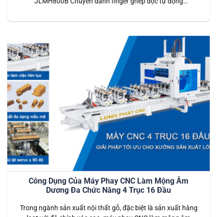
JLMH800B Chuyền đánh finger ghép dọc tự động
JLMH800B là hệ thống dây chuyền tiên tiến được thiết kế
dành riêng cho các nhà máy chế biến gỗ công nghiệp. Dây
chuyền này thực hiện toàn bộ quy trình từ đánh finger (tạo
mộng)…
Công Dụng Của Máy Phay CNC Làm Mộng Âm
Dương Đa Chức Năng 4 Trục 16 Đầu
Trong ngành sản xuất nội thất gỗ, đặc biệt là sản xuất hàng