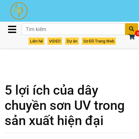
T
0
Liên hệ
VIDEO
Dự án
Sơ Đồ Trang Web
5 lợi ích của dây
chuyền sơn UV trong
sản xuất hiện đại