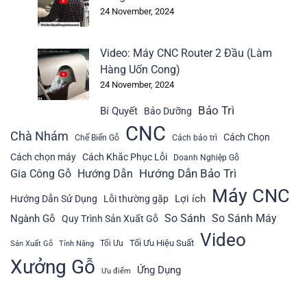
24 November, 2024
Video: Máy CNC Router 2 Đầu (Làm
Hàng Uốn Cong)
24 November, 2024
Bảo Trì
Bí Quyết
Bảo Dưỡng
CNC
Chà Nhám
Cách Chọn
Chế Biến Gỗ
Cách bảo trì
Cách chọn máy
Cách Khắc Phục Lỗi
Doanh Nghiệp Gỗ
Hướng Dẫn Bảo Trì
Gia Công Gỗ
Hướng Dẫn
Máy CNC
Lợi ích
Hướng Dẫn Sử Dụng
Lỗi thường gặp
So Sánh
So Sánh Máy
Ngành Gỗ
Quy Trình Sản Xuất Gỗ
Video
Tối Ưu Hiệu Suất
Tối Ưu
Sản Xuất Gỗ
Tính Năng
Xưởng Gỗ
Ứng Dụng
Ưu điểm