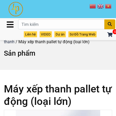
T
0
Liên hệ
VIDEO
Dự án
Sơ Đồ Trang Web
Home
/
Sản phẩm
/
Dây chuyền sản xuất
/
Chuyền ghép
thanh
/ Máy xếp thanh pallet tự động (loại lớn)
Sản phẩm
Máy xếp thanh pallet tự
động (loại lớn)