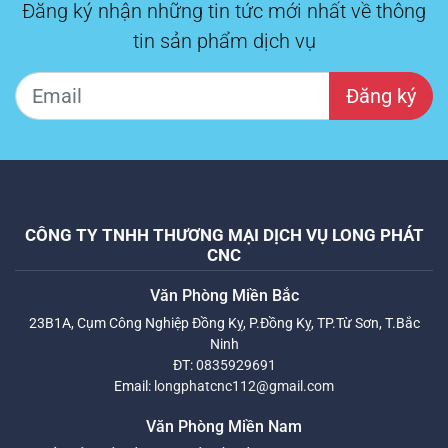
Đăng ký nhận những tin tức mới nhất về thông
tin sản phẩm dịch vụ
Đăng ký
CÔNG TY TNHH THƯƠNG MẠI DỊCH VỤ LONG PHÁT
CNC
Văn Phòng Miền Bắc
23B1A, Cụm Công Nghiệp Đồng Kỵ, P.Đồng Kỵ, TP.Từ Sơn, T.Bắc
Ninh
ĐT:
0835929691
Email:
longphatcnc112@gmail.com
Văn Phòng Miền Nam