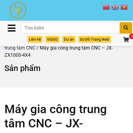
T
0
Liên hệ
VIDEO
Dự án
Sơ Đồ Trang Web
Home
/
Sản phẩm
/
Máy gia công CNC
/
Máy gia công
trung tâm CNC
/ Máy gia công trung tâm CNC – JX-
ZX1000-4X4
Sản phẩm
Máy gia công trung
tâm CNC – JX-