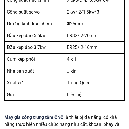
Công suất trục chính
7.5kw x 4/ 5.5kw x 4
Công suất servo
2kw* 2/1,5kw*3
Đường kính trục chính
Φ25mm
Đầu kẹp dao 5.5kw
ER32/ 2-20mm
Đầu kẹp dao 3.7kw
ER25/ 2-16mm
Cụm kẹp phôi
4 x 1
Nhà sản xuất
Jixin
Xuất xứ
Trung Quốc
Giá
Liên hệ
Máy gia công trung tâm CNC
là thiết bị đa năng, có khả
năng thực hiện nhiều chức năng như cắt, khoan, phay và