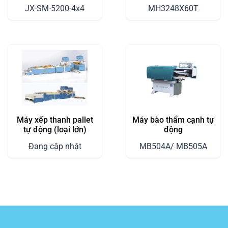
Servo) – Đặc Điểm và
JX-SM-5200-4x4
MH3248X60T
Ưu Điểm Nổi Bật
Máy xếp thanh pallet
Máy bào thẩm cạnh tự
tự động (loại lớn)
động
Đang cập nhật
MB504A/ MB505A