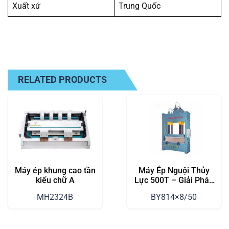
Xuất xứ
Trung Quốc
RELATED PRODUCTS
Máy ép khung cao tần
Máy Ép Nguội Thủy
kiểu chữ A
Lực 500T – Giải Pháp
Hoàn Hảo Cho Ngành
MH2324B
BY814×8/50
Chế Biến Gỗ