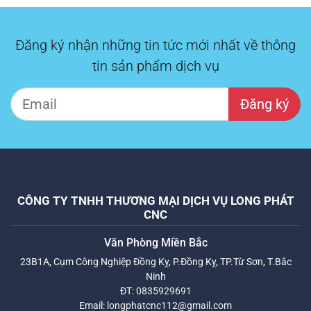
Đăng ký nhận những tin tức mới nhất về thông
tin sản phẩm dịch vụ
Đăng ký
CÔNG TY TNHH THƯƠNG MẠI DỊCH VỤ LONG PHÁT
CNC
Văn Phòng Miền Bắc
23B1A, Cụm Công Nghiệp Đồng Kỵ, P.Đồng Kỵ, TP.Từ Sơn, T.Bắc
Ninh
ĐT:
0835929691
Email:
longphatcnc112@gmail.com