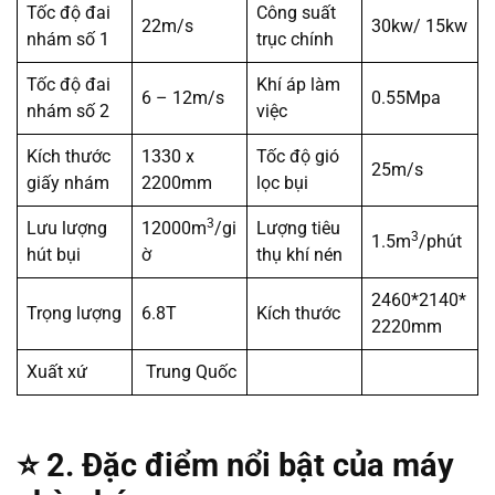
Tốc độ đai
Công suất
22m/s
30kw/ 15kw
nhám số 1
trục chính
Tốc độ đai
Khí áp làm
6 – 12m/s
0.55Mpa
nhám số 2
việc
Kích thước
1330 x
Tốc độ gió
25m/s
giấy nhám
2200mm
lọc bụi
3
Lưu lượng
12000m
/gi
Lượng tiêu
3
1.5m
/phút
hút bụi
ờ
thụ khí nén
2460*2140*
Trọng lượng
6.8T
Kích thước
2220mm
Xuất xứ
Trung Quốc
⭐
2. Đặc điểm nổi bật của máy