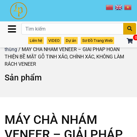
T
0
Liên hệ
VIDEO
Dự án
Sơ Đồ Trang Web
Home
/
Sản phẩm
/
Máy chà nhám
/
Máy chà nhám
thùng
/ MÁY CHÀ NHÁM VENEER – GIẢI PHÁP HOÀN
THIỆN BỀ MẶT GỖ TINH XẢO, CHÍNH XÁC, KHÔNG LÀM
RÁCH VENEER
Sản phẩm
MÁY CHÀ NHÁM
VENEER – GIẢI PHÁP