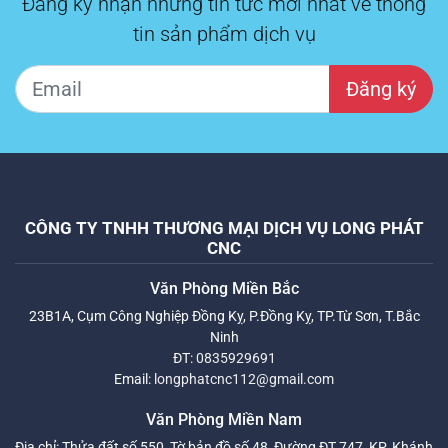
Đăng ký nhận những tin tức mới nhất về thông
tin sản phẩm dịch vụ
Đăng ký
CÔNG TY TNHH THƯƠNG MẠI DỊCH VỤ LONG PHÁT
CNC
Văn Phòng Miền Bắc
23B1A, Cụm Công Nghiệp Đồng Kỵ, P.Đồng Kỵ, TP.Từ Sơn, T.Bắc
Ninh
ĐT:
0835929691
Email:
longphatcnc112@gmail.com
Văn Phòng Miền Nam
Địa chỉ: Thửa đất số 550, Tờ bản đồ số 48, Đường ĐT 747, KP. Khánh