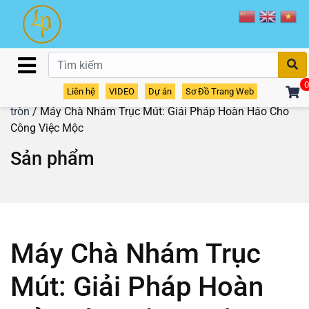
T
0
Liên hệ
VIDEO
Dự án
Sơ Đồ Trang Web
Home
/
Sản phẩm
/
Máy chà nhám
/
Máy chà nhám bo -
tròn
/ Máy Chà Nhám Trục Mút: Giải Pháp Hoàn Hảo Cho
Công Việc Mộc
Sản phẩm
Máy Chà Nhám Trục
Mút: Giải Pháp Hoàn