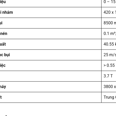
iệu
0 – 15
ai nhám
420 x
ụi
8500 
 nén
0.1 m³
uất
40.55
ọc bụi
25 m/
iệc
> 0.55
3.7 T
máy
3800 
t
Trung