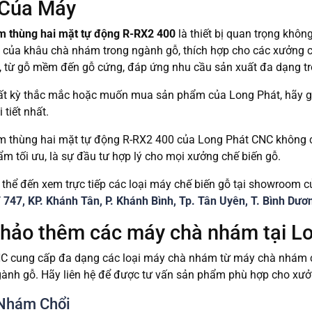
 Của Máy
 thùng hai mặt tự động R-RX2 400
là thiết bị quan trọng khôn
 của khâu chà nhám trong ngành gỗ, thích hợp cho các xưởng c
, từ gỗ mềm đến gỗ cứng, đáp ứng nhu cầu sản xuất đa dạng tr
ất kỳ thắc mắc hoặc muốn mua sản phẩm của Long Phát, hãy 
 tiết nhất.
 thùng hai mặt tự động R-RX2 400 của Long Phát CNC không c
m tối ưu, là sự đầu tư hợp lý cho mọi xưởng chế biến gỗ.
thể đến xem trực tiếp các loại máy chế biến gỗ tại showroom c
747, KP. Khánh Tân, P. Khánh Bình, Tp. Tân Uyên, T. Bình Dươ
hảo thêm các máy chà nhám tại L
C cung cấp đa dạng các loại máy chà nhám từ máy chà nhám 
gành gỗ. Hãy liên hệ để được tư vấn sản phẩm phù hợp cho xưở
Nhám Chổi