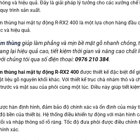
óng và hiệu quả. Đây là giải pháp lý tưởng cho các xưởng chế
quy trình sản xuất.
 thùng hai mặt tự động R-RX2 400 là một lựa chọn hàng đầu c
ác và hiệu quả.
ám thùng
giúp làm phẳng và mịn bề mặt gỗ nhanh chóng, tạ
g lại hiệu quả cao, tiết kiệm thời gian và nâng cao chất 
 với chúng tôi qua số điện thoại:
0976 210 384
.
 thùng hai mặt tự động R-RX2 400
được thiết kế đặc biệt để 
t liệu gỗ nguyên khối khác. Với thiết kế trục chà nhám thô và c
rước và mặt sau của phôi cùng một lúc. Điều này giúp tiết kiệm
c hàn định hình, đảm bảo độ chính xác và ổn định của máy the
 độ bền của thiết bị. Hệ thống điều khiển tự động với màn hình
 lỗi và nhập thông số rõ ràng. Tốc độ đưa phôi được điều chỉn
hính xác.