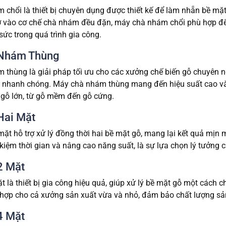
chổi là thiết bị chuyên dụng được thiết kế để làm nhẵn bề mặt
ờ vào cơ chế chà nhám đều đặn, máy chà nhám chổi phù hợp để xử
sức trong quá trình gia công.
Nhám Thùng
thùng là giải pháp tối ưu cho các xưởng chế biến gỗ chuyên n
 nhanh chóng. Máy chà nhám thùng mang đến hiệu suất cao và đ
 gỗ lớn, từ gỗ mềm đến gỗ cứng.
Hai Mặt
ặt hỗ trợ xử lý đồng thời hai bề mặt gỗ, mang lại kết quả mịn 
 kiệm thời gian và nâng cao năng suất, là sự lựa chọn lý tưởng 
2 Mặt
 là thiết bị gia công hiệu quả, giúp xử lý bề mặt gỗ một cách c
 hợp cho cả xưởng sản xuất vừa và nhỏ, đảm bảo chất lượng sả
4 Mặt