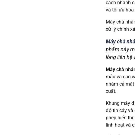
cách nhanh ch
và tối ưu hóa 
Máy chà nhám
xử lý chính x
Máy chà nh
phẩm này man
lòng liên hệ
Máy chà nhám
mẫu và các vậ
nhám cả mặt t
xuất.
Khung máy đượ
độ tin cậy và
phép hiển thị
linh hoạt và c