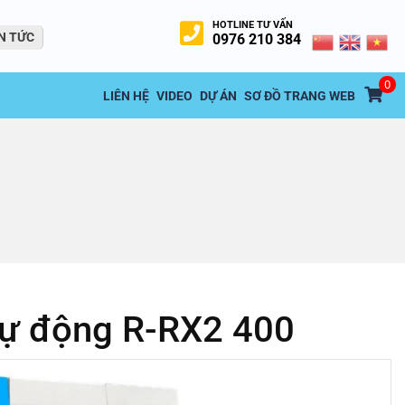
HOTLINE TƯ VẤN
N TỨC
0976 210 384
0
LIÊN HỆ
VIDEO
DỰ ÁN
SƠ ĐỒ TRANG WEB
tự động R-RX2 400