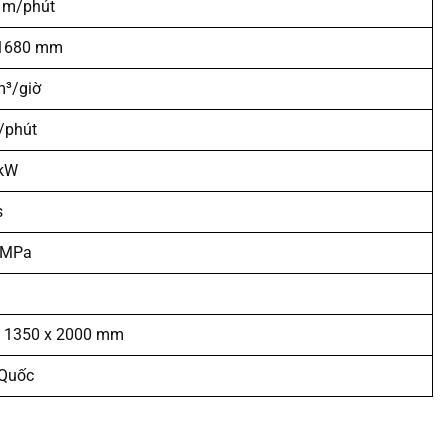
 m/phút
 1680 mm
m³/giờ
/phút
 kW
s
 MPa
x 1350 x 2000 mm
 Quốc