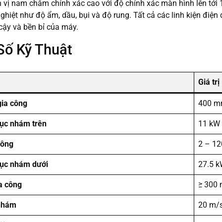
 vị nam châm chính xác cao với độ chính xác màn hình lên tới 
ghiệt như độ ẩm, dầu, bụi và độ rung. Tất cả các linh kiện điệ
 cậy và bền bỉ của máy.
Số Kỹ Thuật
Giá trị
gia công
400 
rục nhám trên
11 kW
công
2 – 1
rục nhám dưới
27.5 
a công
≥ 300
 nhám
20 m/