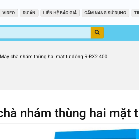
VIDEO
DỰ ÁN
LIÊN HỆ BÁO GIÁ
CẨM NANG SỬ DỤNG
TI
Tìm
Máy chà nhám thùng hai mặt tự động R-RX2 400
chà nhám thùng hai mặt 