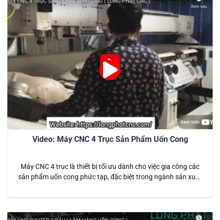
Video: Máy CNC 4 Trục Sản Phẩm Uốn Cong
Máy CNC 4 trục là thiết bị tối ưu dành cho việc gia công các
sản phẩm uốn cong phức tạp, đặc biệt trong ngành sản xuất
nội thất và đồ gỗ mỹ nghệ. Với thiết kế 4 trục linh hoạt, máy
cho phép xử lý chi tiết ở nhiều góc độ khác nhau, đảm…