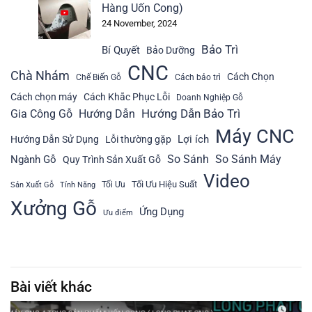
Hàng Uốn Cong)
24 November, 2024
Bảo Trì
Bí Quyết
Bảo Dưỡng
CNC
Chà Nhám
Cách Chọn
Chế Biến Gỗ
Cách bảo trì
Cách chọn máy
Cách Khắc Phục Lỗi
Doanh Nghiệp Gỗ
Hướng Dẫn Bảo Trì
Gia Công Gỗ
Hướng Dẫn
Máy CNC
Lợi ích
Hướng Dẫn Sử Dụng
Lỗi thường gặp
So Sánh
So Sánh Máy
Ngành Gỗ
Quy Trình Sản Xuất Gỗ
Video
Tối Ưu Hiệu Suất
Tối Ưu
Sản Xuất Gỗ
Tính Năng
Xưởng Gỗ
Ứng Dụng
Ưu điểm
Bài viết khác