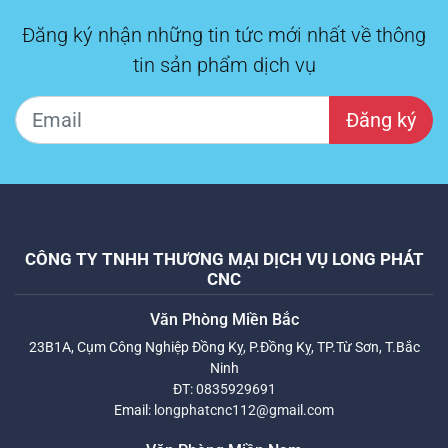
Đăng ký nhận những tin tức mới nhất về thông
tin sản phẩm dịch vụ
Đăng ký
CÔNG TY TNHH THƯƠNG MẠI DỊCH VỤ LONG PHÁT
CNC
Văn Phòng Miền Bắc
23B1A, Cụm Công Nghiệp Đồng Kỵ, P.Đồng Kỵ, TP.Từ Sơn, T.Bắc
Ninh
ĐT:
0835929691
Email:
longphatcnc112@gmail.com