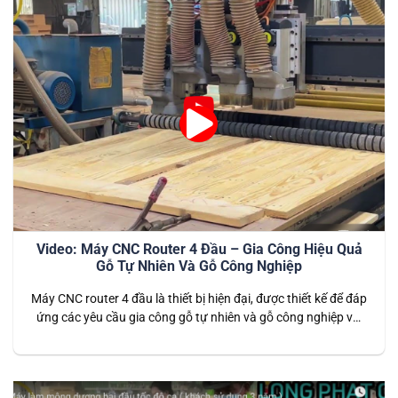
Video: Máy CNC Router 4 Đầu – Gia Công Hiệu Quả
Gỗ Tự Nhiên Và Gỗ Công Nghiệp
Máy CNC router 4 đầu là thiết bị hiện đại, được thiết kế để đáp
ứng các yêu cầu gia công gỗ tự nhiên và gỗ công nghiệp với
tốc độ cao và độ chính xác tuyệt đối. Với khả năng gia công
đồng thời trên bốn đầu cắt, máy mang lại hiệu suất vượt…