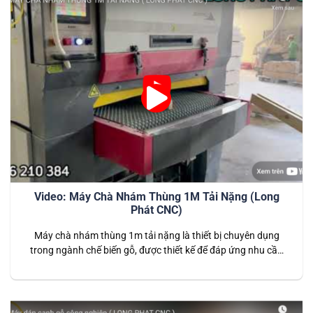
Video: Máy Chà Nhám Thùng 1M Tải Nặng (Long
Phát CNC)
Máy chà nhám thùng 1m tải nặng là thiết bị chuyên dụng
trong ngành chế biến gỗ, được thiết kế để đáp ứng nhu cầu
chà nhám bề mặt gỗ với độ chính xác và năng suất cao. Với
khả năng xử lý các tấm gỗ lớn và nặng, máy là lựa chọn hoàn
hảo…