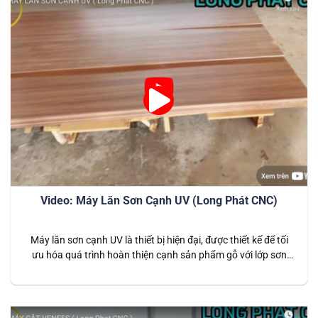
Video: Máy Lăn Sơn Cạnh UV (Long Phát CNC)
Máy lăn sơn cạnh UV là thiết bị hiện đại, được thiết kế để tối
ưu hóa quá trình hoàn thiện cạnh sản phẩm gỗ với lớp sơn
UV chất lượng cao. Đây là giải pháp hiệu quả cho ngành sản
xuất nội thất, giúp tạo ra các sản phẩm có độ bóng đẹp, độ…