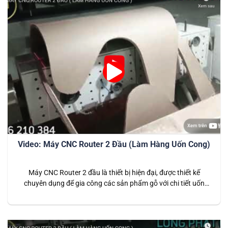
Video: Máy CNC Router 2 Đầu (Làm Hàng Uốn Cong)
Máy CNC Router 2 đầu là thiết bị hiện đại, được thiết kế
chuyên dụng để gia công các sản phẩm gỗ với chi tiết uốn
cong phức tạp. Đây là giải pháp lý tưởng cho các doanh
nghiệp sản xuất nội thất cao cấp, đòi hỏi độ tinh xảo và năng
suất cao. Với…