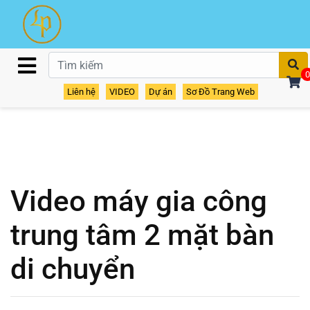
T
0
Liên hệ
VIDEO
Dự án
Sơ Đồ Trang Web
Video máy gia công
trung tâm 2 mặt bàn
di chuyển