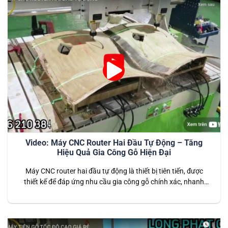
Video: Máy CNC Router Hai Đầu Tự Động – Tăng
Hiệu Quả Gia Công Gỗ Hiện Đại
Máy CNC router hai đầu tự động là thiết bị tiên tiến, được
thiết kế để đáp ứng nhu cầu gia công gỗ chính xác, nhanh
chóng và hiệu quả. Với khả năng vận hành đồng thời hai đầu
cắt, máy giúp tăng gấp đôi năng suất so với các dòng máy
CNC truyền thống….