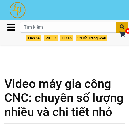
T
0
Liên hệ
VIDEO
Dự án
Sơ Đồ Trang Web
Video máy gia công
CNC: chuyên số lượng
nhiều và chi tiết nhỏ