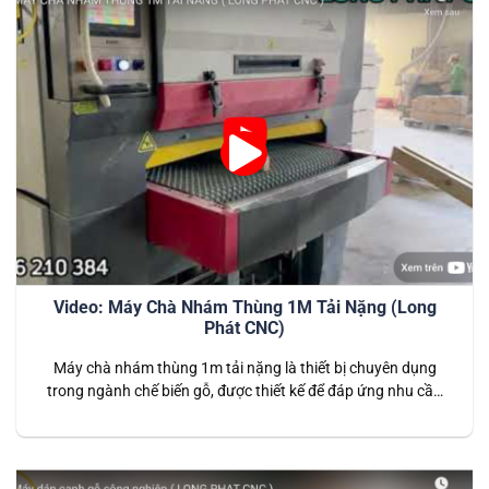
Video: Máy Chà Nhám Thùng 1M Tải Nặng (Long
Phát CNC)
Máy chà nhám thùng 1m tải nặng là thiết bị chuyên dụng
trong ngành chế biến gỗ, được thiết kế để đáp ứng nhu cầu
chà nhám bề mặt gỗ với độ chính xác và năng suất cao. Với
khả năng xử lý các tấm gỗ lớn và nặng, máy là lựa chọn hoàn
hảo…