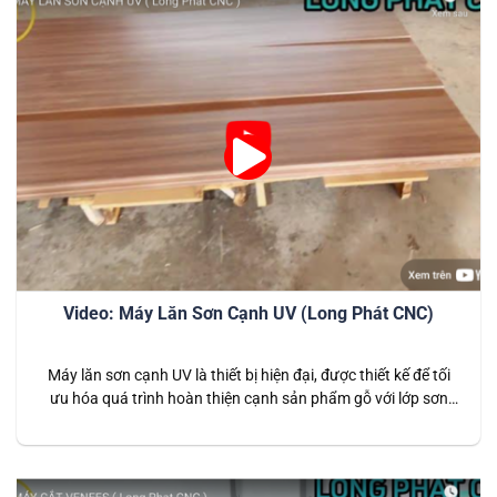
Video: Máy Lăn Sơn Cạnh UV (Long Phát CNC)
Máy lăn sơn cạnh UV là thiết bị hiện đại, được thiết kế để tối
ưu hóa quá trình hoàn thiện cạnh sản phẩm gỗ với lớp sơn
UV chất lượng cao. Đây là giải pháp hiệu quả cho ngành sản
xuất nội thất, giúp tạo ra các sản phẩm có độ bóng đẹp, độ…