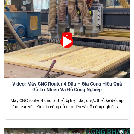
Video: Máy CNC Router 4 Đầu – Gia Công Hiệu Quả
Gỗ Tự Nhiên Và Gỗ Công Nghiệp
Máy CNC router 4 đầu là thiết bị hiện đại, được thiết kế để đáp
ứng các yêu cầu gia công gỗ tự nhiên và gỗ công nghiệp với
tốc độ cao và độ chính xác tuyệt đối. Với khả năng gia công
đồng thời trên bốn đầu cắt, máy mang lại hiệu suất vượt…