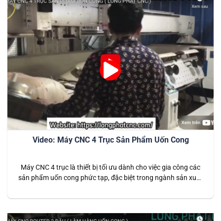
Video: Máy CNC 4 Trục Sản Phẩm Uốn Cong
Máy CNC 4 trục là thiết bị tối ưu dành cho việc gia công các
sản phẩm uốn cong phức tạp, đặc biệt trong ngành sản xuất
nội thất và đồ gỗ mỹ nghệ. Với thiết kế 4 trục linh hoạt, máy
cho phép xử lý chi tiết ở nhiều góc độ khác nhau, đảm…