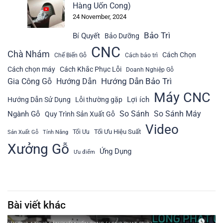
Hàng Uốn Cong)
24 November, 2024
Bảo Trì
Bí Quyết
Bảo Dưỡng
CNC
Chà Nhám
Cách Chọn
Chế Biến Gỗ
Cách bảo trì
Cách chọn máy
Cách Khắc Phục Lỗi
Doanh Nghiệp Gỗ
Hướng Dẫn Bảo Trì
Gia Công Gỗ
Hướng Dẫn
Máy CNC
Lợi ích
Hướng Dẫn Sử Dụng
Lỗi thường gặp
So Sánh
So Sánh Máy
Ngành Gỗ
Quy Trình Sản Xuất Gỗ
Video
Tối Ưu Hiệu Suất
Tối Ưu
Sản Xuất Gỗ
Tính Năng
Xưởng Gỗ
Ứng Dụng
Ưu điểm
Bài viết khác