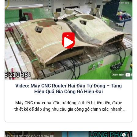
Video: Máy CNC Router Hai Đầu Tự Động – Tăng
Hiệu Quả Gia Công Gỗ Hiện Đại
Máy CNC router hai đầu tự động là thiết bị tiên tiến, được
thiết kế để đáp ứng nhu cầu gia công gỗ chính xác, nhanh
chóng và hiệu quả. Với khả năng vận hành đồng thời hai đầu
cắt, máy giúp tăng gấp đôi năng suất so với các dòng máy
CNC truyền thống….