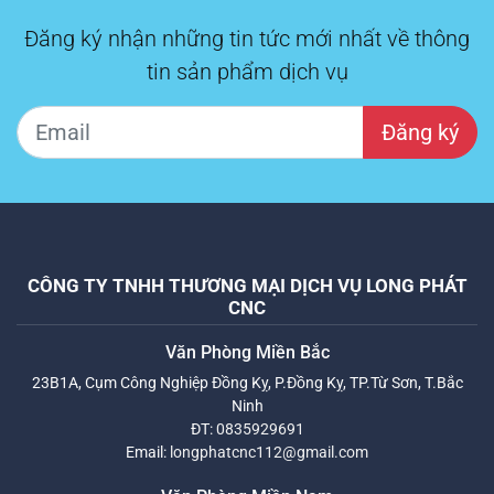
Đăng ký nhận những tin tức mới nhất về thông
tin sản phẩm dịch vụ
Đăng ký
CÔNG TY TNHH THƯƠNG MẠI DỊCH VỤ LONG PHÁT
CNC
Văn Phòng Miền Bắc
23B1A, Cụm Công Nghiệp Đồng Kỵ, P.Đồng Kỵ, TP.Từ Sơn, T.Bắc
Ninh
ĐT:
0835929691
Email:
longphatcnc112@gmail.com