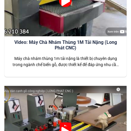
Video: Máy Chà Nhám Thùng 1M Tải Nặng (Long
Phát CNC)
Máy chà nhám thùng 1m tải nặng là thiết bị chuyên dụng
trong ngành chế biến gỗ, được thiết kế để đáp ứng nhu cầu
chà nhám bề mặt gỗ với độ chính xác và năng suất cao. Với
khả năng xử lý các tấm gỗ lớn và nặng, máy là lựa chọn hoàn
hảo…