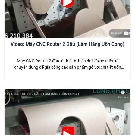
Video: Máy CNC Router 2 Đầu (Làm Hàng Uốn Cong)
Máy CNC Router 2 đầu là thiết bị hiện đại, được thiết kế
chuyên dụng để gia công các sản phẩm gỗ với chi tiết uốn
cong phức tạp. Đây là giải pháp lý tưởng cho các doanh
nghiệp sản xuất nội thất cao cấp, đòi hỏi độ tinh xảo và năng
suất cao. Với…