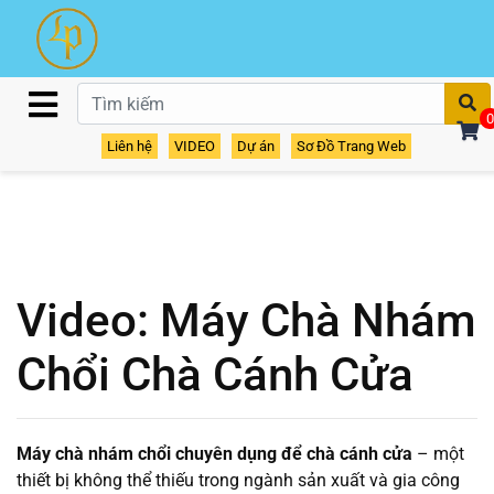
T
0
Liên hệ
VIDEO
Dự án
Sơ Đồ Trang Web
Video: Máy Chà Nhám
Chổi Chà Cánh Cửa
Máy chà nhám chổi chuyên dụng để chà cánh cửa
– một
thiết bị không thể thiếu trong ngành sản xuất và gia công