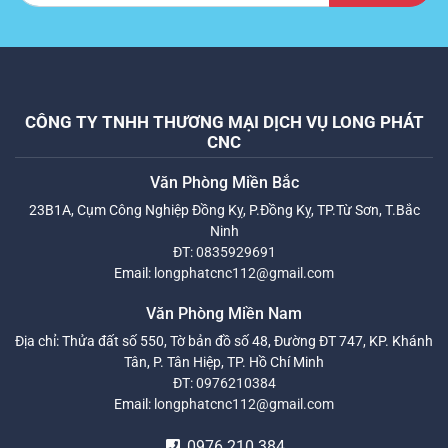
CÔNG TY TNHH THƯƠNG MẠI DỊCH VỤ LONG PHÁT
CNC
Văn Phòng Miền Bắc
23B1A, Cụm Công Nghiệp Đồng Kỵ, P.Đồng Kỵ, TP.Từ Sơn, T.Bắc
Ninh
ĐT:
0835929691
Email:
longphatcnc112@gmail.com
Văn Phòng Miền Nam
Địa chỉ: Thửa đất số 550, Tờ bản đồ số 48, Đường ĐT 747, KP. Khánh
Tân, P. Tân Hiệp, TP. Hồ Chí Minh
ĐT:
0976210384
Email:
longphatcnc112@gmail.com
0976 210 384