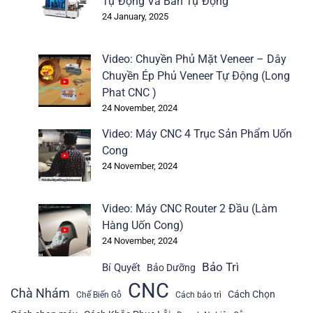
Tự Động Và Bán Tự Động
24 January, 2025
Video: Chuyền Phủ Mặt Veneer – Dây
Chuyền Ép Phủ Veneer Tự Động (Long
Phat CNC )
24 November, 2024
Video: Máy CNC 4 Trục Sản Phẩm Uốn
Cong
24 November, 2024
Video: Máy CNC Router 2 Đầu (Làm
Hàng Uốn Cong)
24 November, 2024
Bảo Trì
Bí Quyết
Bảo Dưỡng
CNC
Chà Nhám
Cách Chọn
Chế Biến Gỗ
Cách bảo trì