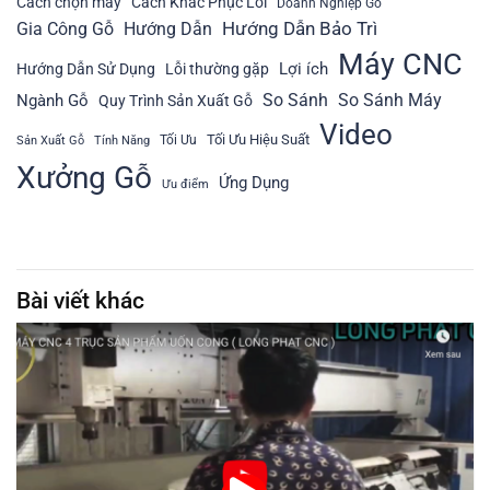
Cách chọn máy
Cách Khắc Phục Lỗi
Doanh Nghiệp Gỗ
Hướng Dẫn Bảo Trì
Gia Công Gỗ
Hướng Dẫn
Máy CNC
Lợi ích
Hướng Dẫn Sử Dụng
Lỗi thường gặp
So Sánh
So Sánh Máy
Ngành Gỗ
Quy Trình Sản Xuất Gỗ
Video
Tối Ưu Hiệu Suất
Tối Ưu
Sản Xuất Gỗ
Tính Năng
Xưởng Gỗ
Ứng Dụng
Ưu điểm
Bài viết khác