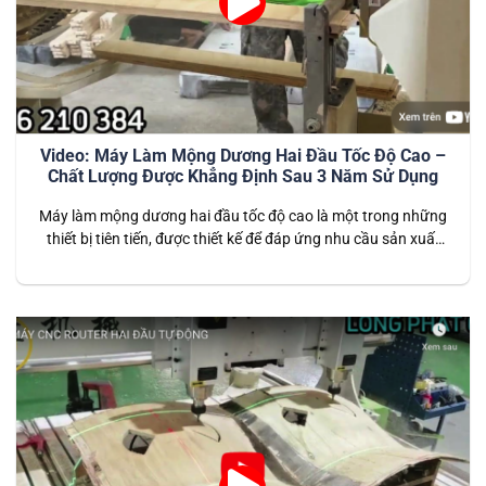
Video: Máy Làm Mộng Dương Hai Đầu Tốc Độ Cao –
Chất Lượng Được Khẳng Định Sau 3 Năm Sử Dụng
Máy làm mộng dương hai đầu tốc độ cao là một trong những
thiết bị tiên tiến, được thiết kế để đáp ứng nhu cầu sản xuất
nội thất hiện đại. Với khả năng gia công nhanh chóng, chính
xác và bền bỉ, máy đã được khách hàng tin dùng trong suốt 3
năm qua…