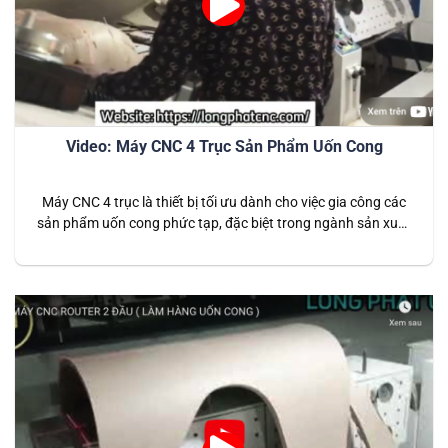
Video: Máy CNC 4 Trục Sản Phẩm Uốn Cong
Máy CNC 4 trục là thiết bị tối ưu dành cho việc gia công các
sản phẩm uốn cong phức tạp, đặc biệt trong ngành sản xuất
nội thất và đồ gỗ mỹ nghệ. Với thiết kế 4 trục linh hoạt, máy
cho phép xử lý chi tiết ở nhiều góc độ khác nhau, đảm…