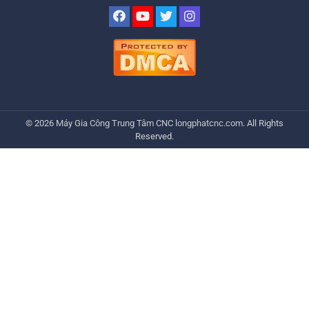
© 2026
Máy Gia Công Trung Tâm CNC
longphatcnc.com
. All Rights
Reserved.