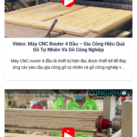
Video: Máy CNC Router 4 Đầu – Gia Công Hiệu Quả
Gỗ Tự Nhiên Và Gỗ Công Nghiệp
Máy CNC router 4 đầu là thiết bị hiện đại, được thiết kế để đáp
ứng các yêu cầu gia công gỗ tự nhiên và gỗ công nghiệp với
tốc độ cao và độ chính xác tuyệt đối. Với khả năng gia công
đồng thời trên bốn đầu cắt, máy mang lại hiệu suất vượt…