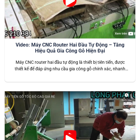
Video: Máy CNC Router Hai Đầu Tự Động – Tăng
Hiệu Quả Gia Công Gỗ Hiện Đại
Máy CNC router hai đầu tự động là thiết bị tiên tiến, được
thiết kế để đáp ứng nhu cầu gia công gỗ chính xác, nhanh
chóng và hiệu quả. Với khả năng vận hành đồng thời hai đầu
cắt, máy giúp tăng gấp đôi năng suất so với các dòng máy
CNC truyền thống….