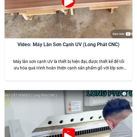
Video: Máy Lăn Sơn Cạnh UV (Long Phát CNC)
Máy lăn sơn cạnh UV là thiết bị hiện đại, được thiết kế để tối
ưu hóa quá trình hoàn thiện cạnh sản phẩm gỗ với lớp sơn
UV chất lượng cao. Đây là giải pháp hiệu quả cho ngành sản
xuất nội thất, giúp tạo ra các sản phẩm có độ bóng đẹp, độ…