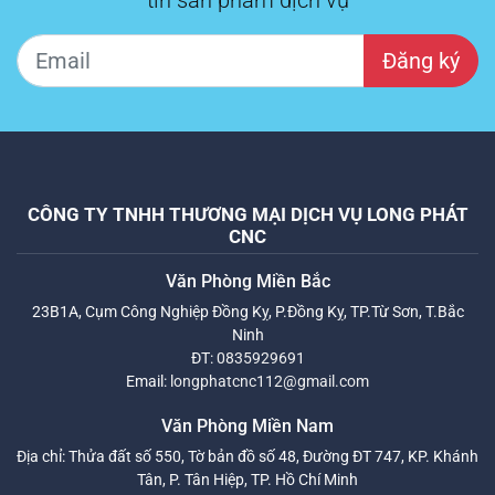
tin sản phẩm dịch vụ
Đăng ký
CÔNG TY TNHH THƯƠNG MẠI DỊCH VỤ LONG PHÁT
CNC
Văn Phòng Miền Bắc
23B1A, Cụm Công Nghiệp Đồng Kỵ, P.Đồng Kỵ, TP.Từ Sơn, T.Bắc
Ninh
ĐT:
0835929691
Email:
longphatcnc112@gmail.com
Văn Phòng Miền Nam
Địa chỉ: Thửa đất số 550, Tờ bản đồ số 48, Đường ĐT 747, KP. Khánh
Tân, P. Tân Hiệp, TP. Hồ Chí Minh