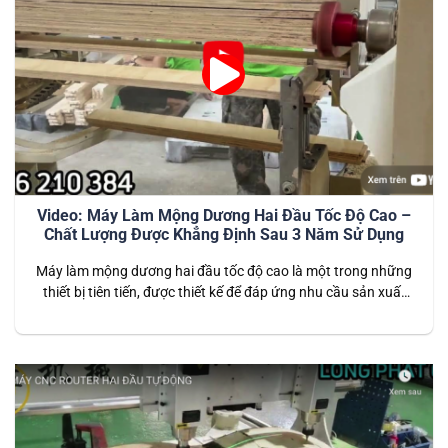
Video: Máy Làm Mộng Dương Hai Đầu Tốc Độ Cao –
Chất Lượng Được Khẳng Định Sau 3 Năm Sử Dụng
Máy làm mộng dương hai đầu tốc độ cao là một trong những
thiết bị tiên tiến, được thiết kế để đáp ứng nhu cầu sản xuất
nội thất hiện đại. Với khả năng gia công nhanh chóng, chính
xác và bền bỉ, máy đã được khách hàng tin dùng trong suốt 3
năm qua…