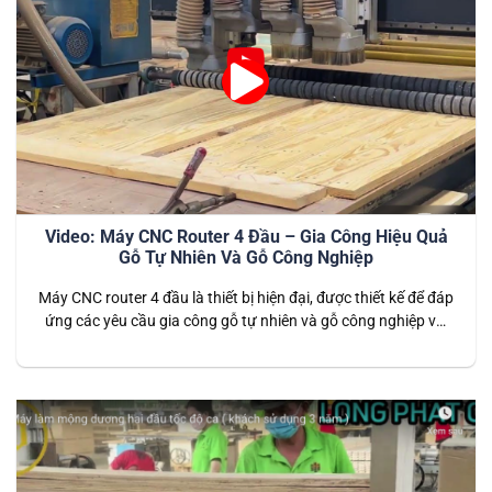
Video: Máy CNC Router 4 Đầu – Gia Công Hiệu Quả
Gỗ Tự Nhiên Và Gỗ Công Nghiệp
Máy CNC router 4 đầu là thiết bị hiện đại, được thiết kế để đáp
ứng các yêu cầu gia công gỗ tự nhiên và gỗ công nghiệp với
tốc độ cao và độ chính xác tuyệt đối. Với khả năng gia công
đồng thời trên bốn đầu cắt, máy mang lại hiệu suất vượt…