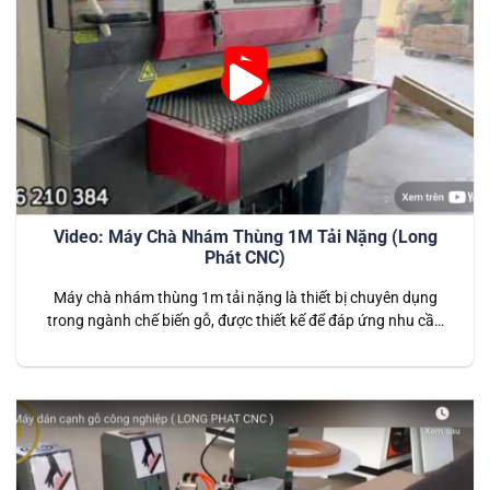
Video: Máy Chà Nhám Thùng 1M Tải Nặng (Long
Phát CNC)
Máy chà nhám thùng 1m tải nặng là thiết bị chuyên dụng
trong ngành chế biến gỗ, được thiết kế để đáp ứng nhu cầu
chà nhám bề mặt gỗ với độ chính xác và năng suất cao. Với
khả năng xử lý các tấm gỗ lớn và nặng, máy là lựa chọn hoàn
hảo…