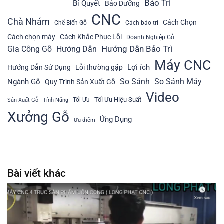
Bảo Trì
Bí Quyết
Bảo Dưỡng
CNC
Chà Nhám
Cách Chọn
Chế Biến Gỗ
Cách bảo trì
Cách chọn máy
Cách Khắc Phục Lỗi
Doanh Nghiệp Gỗ
Hướng Dẫn Bảo Trì
Gia Công Gỗ
Hướng Dẫn
Máy CNC
Lợi ích
Hướng Dẫn Sử Dụng
Lỗi thường gặp
So Sánh
So Sánh Máy
Ngành Gỗ
Quy Trình Sản Xuất Gỗ
Video
Tối Ưu Hiệu Suất
Tối Ưu
Sản Xuất Gỗ
Tính Năng
Xưởng Gỗ
Ứng Dụng
Ưu điểm
Bài viết khác