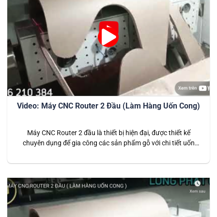
Video: Máy CNC Router 2 Đầu (Làm Hàng Uốn Cong)
Máy CNC Router 2 đầu là thiết bị hiện đại, được thiết kế
chuyên dụng để gia công các sản phẩm gỗ với chi tiết uốn
cong phức tạp. Đây là giải pháp lý tưởng cho các doanh
nghiệp sản xuất nội thất cao cấp, đòi hỏi độ tinh xảo và năng
suất cao. Với…