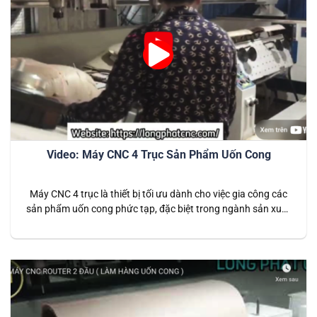
Video: Máy CNC 4 Trục Sản Phẩm Uốn Cong
Máy CNC 4 trục là thiết bị tối ưu dành cho việc gia công các
sản phẩm uốn cong phức tạp, đặc biệt trong ngành sản xuất
nội thất và đồ gỗ mỹ nghệ. Với thiết kế 4 trục linh hoạt, máy
cho phép xử lý chi tiết ở nhiều góc độ khác nhau, đảm…