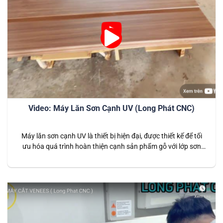
Video: Máy Lăn Sơn Cạnh UV (Long Phát CNC)
Máy lăn sơn cạnh UV là thiết bị hiện đại, được thiết kế để tối
ưu hóa quá trình hoàn thiện cạnh sản phẩm gỗ với lớp sơn
UV chất lượng cao. Đây là giải pháp hiệu quả cho ngành sản
xuất nội thất, giúp tạo ra các sản phẩm có độ bóng đẹp, độ…