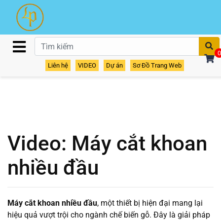
T
0
Liên hệ
VIDEO
Dự án
Sơ Đồ Trang Web
Video: Máy cắt khoan
nhiều đầu
Máy cắt khoan nhiều đầu
, một thiết bị hiện đại mang lại
hiệu quả vượt trội cho ngành chế biến gỗ. Đây là giải pháp