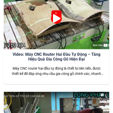
Video: Máy CNC Router Hai Đầu Tự Động – Tăng
Hiệu Quả Gia Công Gỗ Hiện Đại
Máy CNC router hai đầu tự động là thiết bị tiên tiến, được
thiết kế để đáp ứng nhu cầu gia công gỗ chính xác, nhanh
chóng và hiệu quả. Với khả năng vận hành đồng thời hai đầu
cắt, máy giúp tăng gấp đôi năng suất so với các dòng máy
CNC truyền thống….