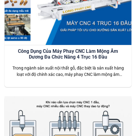
Công Dụng Của Máy Phay CNC Làm Mộng Âm
Dương Đa Chức Năng 4 Trục 16 Đầu
Trong ngành sản xuất nội thất gỗ, đặc biệt là sản xuất hàng
loạt với độ chính xác cao, máy phay CNC làm mộng âm
dương đa chức năng 4 trục 16 đầu được xem là giải pháp tối
ưu. Với khả năng gia công tự động, tốc độ nhanh và tính
chính xác tuyệt…