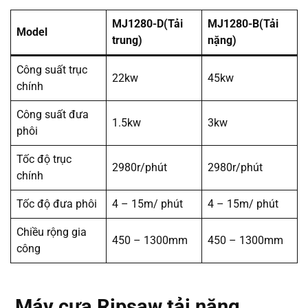
MJ1280-D(Tải
MJ1280-B(Tải
Model
trung)
nặng)
Công suất trục
22kw
45kw
chính
Công suất đưa
1.5kw
3kw
phôi
Tốc độ trục
2980r/phút
2980r/phút
chính
Tốc độ đưa phôi
4 – 15m/ phút
4 – 15m/ phút
Chiều rộng gia
450 – 1300mm
450 – 1300mm
công
Máy cưa Ripsaw tải nặng