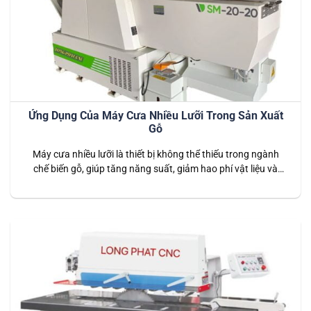
Ứng Dụng Của Máy Cưa Nhiều Lưỡi Trong Sản Xuất
Gỗ
Máy cưa nhiều lưỡi là thiết bị không thể thiếu trong ngành
chế biến gỗ, giúp tăng năng suất, giảm hao phí vật liệu và
đảm bảo chất lượng sản phẩm. Tại Long Phát CNC, chúng tôi
cung cấp Máy cưa nhiều lưỡi chất lượng cao, đáp ứng mọi
nhu cầu sản xuất gỗ. Bài…