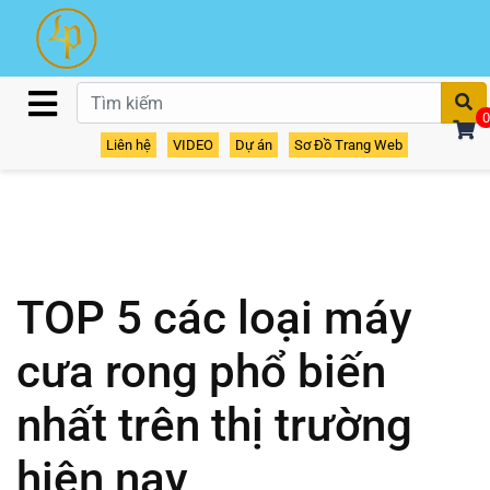
T
0
Liên hệ
VIDEO
Dự án
Sơ Đồ Trang Web
TOP 5 các loại máy
cưa rong phổ biến
nhất trên thị trường
hiện nay