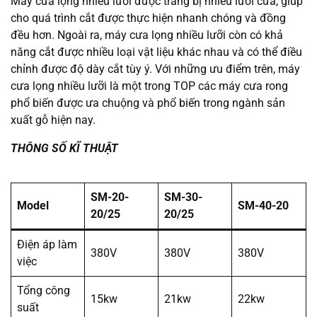
Máy cưa lọng nhiều lưỡi được trang bị nhiều lưỡi cưa, giúp
cho quá trình cắt được thực hiện nhanh chóng và đồng
đều hơn. Ngoài ra, máy cưa lọng nhiều lưỡi còn có khả
năng cắt được nhiều loại vật liệu khác nhau và có thể điều
chỉnh được độ dày cắt tùy ý. Với những ưu điểm trên, máy
cưa lọng nhiều lưỡi là một trong TOP các máy cưa rong
phổ biến được ưa chuộng và phổ biến trong ngành sản
xuất gỗ hiện nay.
THÔNG SỐ KĨ THUẬT
SM-20-
SM-30-
Model
SM-40-20
20/25
20/25
Điện áp làm
380V
380V
380V
việc
Tổng công
15kw
21kw
22kw
suất