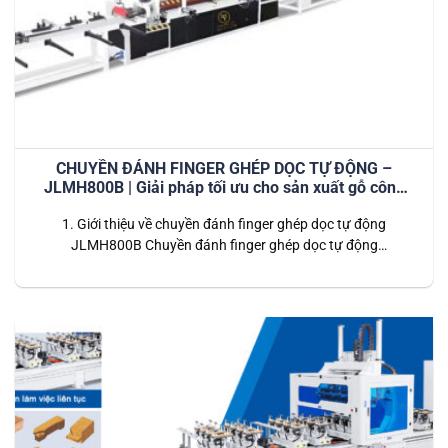
CHUYỀN ĐÁNH FINGER GHÉP DỌC TỰ ĐỘNG –
JLMH800B | Giải pháp tối ưu cho sản xuất gỗ công
nghiệp hiện đại
1. Giới thiệu về chuyền đánh finger ghép dọc tự động
JLMH800B Chuyền đánh finger ghép dọc tự động
JLMH800B là hệ thống dây chuyền tiên tiến được thiết kế
dành riêng cho các nhà máy chế biến gỗ công nghiệp. Dây
chuyền này thực hiện toàn bộ quy trình từ đánh finger (tạo
mộng)…