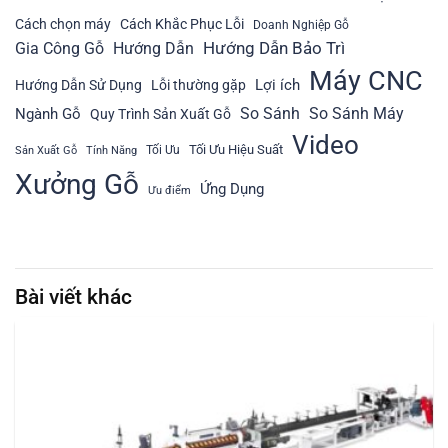
Cách chọn máy
Cách Khắc Phục Lỗi
Doanh Nghiệp Gỗ
Hướng Dẫn Bảo Trì
Gia Công Gỗ
Hướng Dẫn
Máy CNC
Lợi ích
Hướng Dẫn Sử Dụng
Lỗi thường gặp
So Sánh
So Sánh Máy
Ngành Gỗ
Quy Trình Sản Xuất Gỗ
Video
Tối Ưu Hiệu Suất
Tối Ưu
Sản Xuất Gỗ
Tính Năng
Xưởng Gỗ
Ứng Dụng
Ưu điểm
Bài viết khác