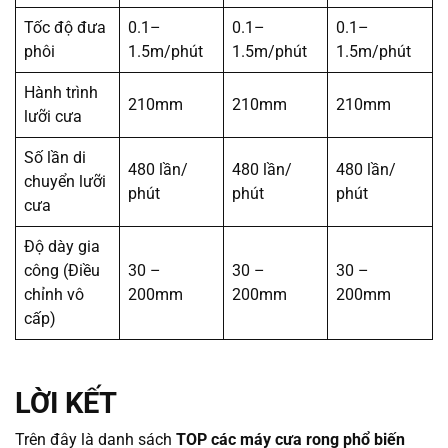
Tốc độ đưa
0.1–
0.1–
0.1–
phôi
1.5m/phút
1.5m/phút
1.5m/phút
Hành trình
210mm
210mm
210mm
lưỡi cưa
Số lần di
480 lần/
480 lần/
480 lần/
chuyển lưỡi
phút
phút
phút
cưa
Độ dày gia
công (Điều
30 –
30 –
30 –
chỉnh vô
200mm
200mm
200mm
cấp)
LỜI KẾT
Trên đây là danh sách
TOP các máy cưa rong phổ biến