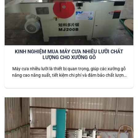
KINH NGHIỆM MUA MÁY CƯA NHIỀU LƯỠI CHẤT
LƯỢNG CHO XƯỞNG GỖ
Máy cưa nhiều lưỡi là thiết bị quan trọng, giúp các xưởng gỗ
nâng cao năng suất, tiết kiệm chi phí và đảm bảo chất lượng
thành phẩm đồng đều. Tuy nhiên, chọn mua máy phù hợp
không phải dễ — bạn cần nắm rõ các tiêu chí quan trọng
trước khi đầu tư. 1️⃣…