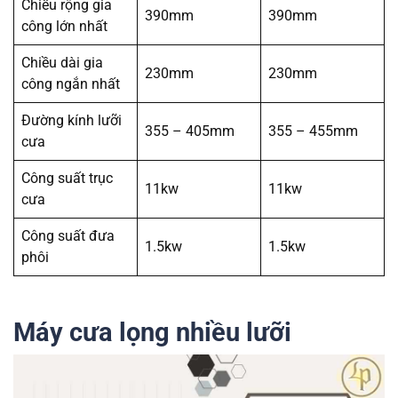
Chiều rộng gia
390mm
390mm
công lớn nhất
Chiều dài gia
230mm
230mm
công ngắn nhất
Đường kính lưỡi
355 – 405mm
355 – 455mm
cưa
Công suất trục
11kw
11kw
cưa
Công suất đưa
1.5kw
1.5kw
phôi
Máy cưa lọng nhiều lưỡi