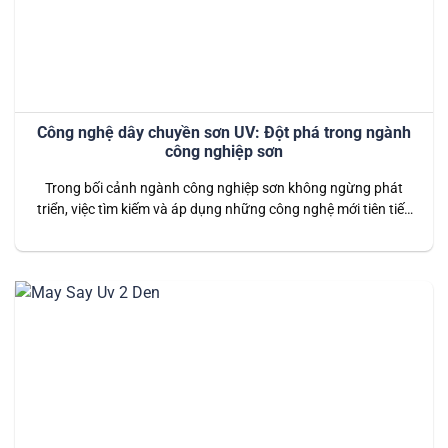
Công nghệ dây chuyền sơn UV: Đột phá trong ngành
công nghiệp sơn
Trong bối cảnh ngành công nghiệp sơn không ngừng phát
triển, việc tìm kiếm và áp dụng những công nghệ mới tiên tiến
trở nên vô cùng quan trọng. Một trong những bước đột phá
lớn nhất trong lĩnh vực này chính là công nghệ dây chuyền
sơn UV. Công nghệ này không chỉ mang…