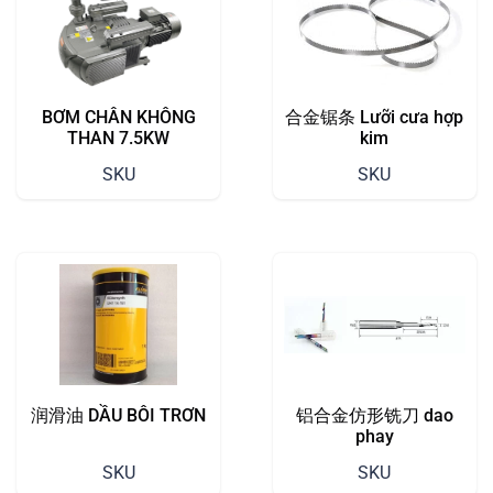
BƠM CHÂN KHÔNG
合金锯条 Lưỡi cưa hợp
THAN 7.5KW
kim
SKU
SKU
润滑油 DẦU BÔI TRƠN
铝合金仿形铣刀 dao
phay
SKU
SKU