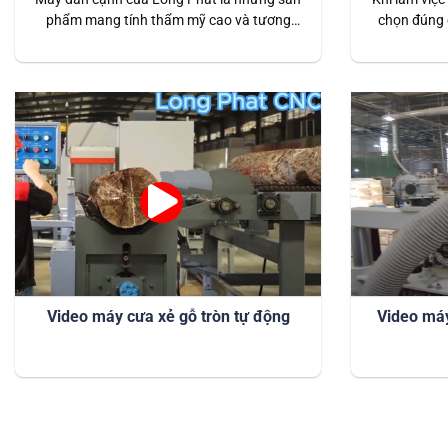
phẩm mang tính thẩm mỹ cao và tương
chọn đúng 
đối ổn định. Máy được các cơ sở gia công
trọng. Máy 
chế biến gỗ, nhà xưởng tin dùng nhiều nhất
chọn lý tư
hiện này thuộc hàng TOP máy dán cạnh
chính xác 
được ưa chuộng nhiều nhất thị trường.
Máy có t
Video máy cưa xẻ gỗ tròn tự động
Video máy