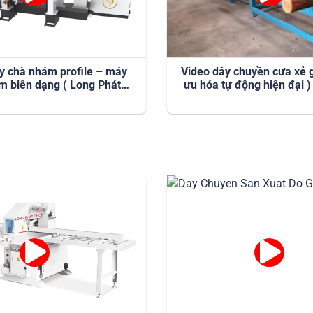
y chà nhám profile – máy
Video dây chuyền cưa xẻ gỗ
m biên dạng ( Long Phát
ưu hóa tự động hiện đại )
CNC )
CNC