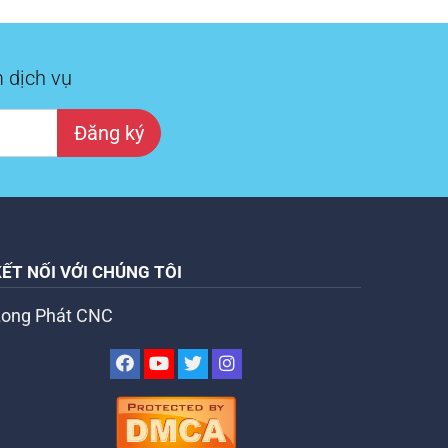
 dịch vụ
Đăng ký
KẾT NỐI VỚI CHÚNG TÔI
Long Phát CNC