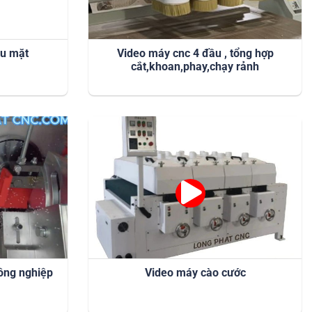
áu mặt
Video máy cnc 4 đầu , tổng hợp
cắt,khoan,phay,chạy rảnh
công nghiệp
Video máy cào cước