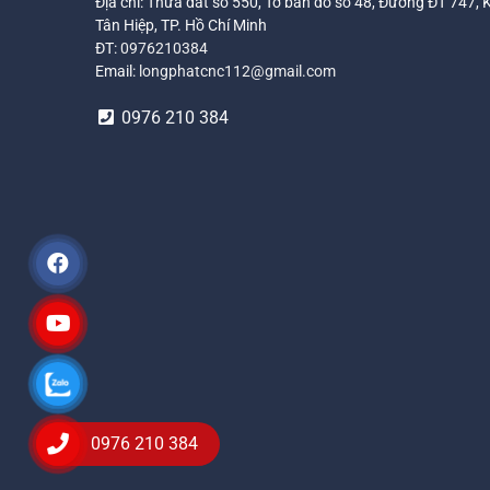
Địa chỉ: Thửa đất số 550, Tờ bản đồ số 48, Đường ĐT 747, 
Tân Hiệp, TP. Hồ Chí Minh
ĐT:
0976210384
Email:
longphatcnc112@gmail.com
0976 210 384
0976 210 384