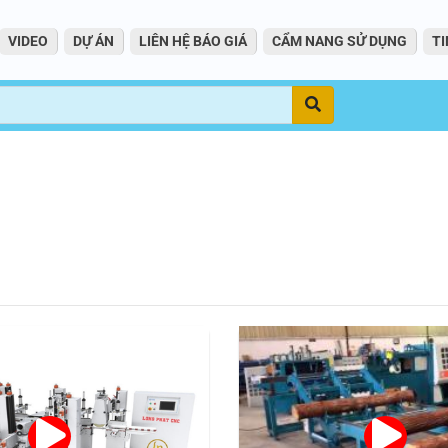
VIDEO
DỰ ÁN
LIÊN HỆ BÁO GIÁ
CẨM NANG SỬ DỤNG
TI
Tìm