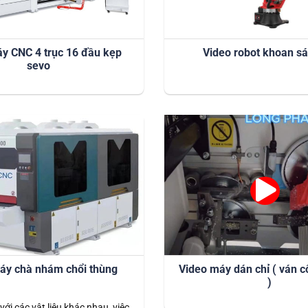
y CNC 4 trục 16 đầu kẹp
Video robot khoan s
sevo
áy chà nhám chổi thùng
Video máy dán chỉ ( ván 
)
 với các vật liệu khác nhau, việc