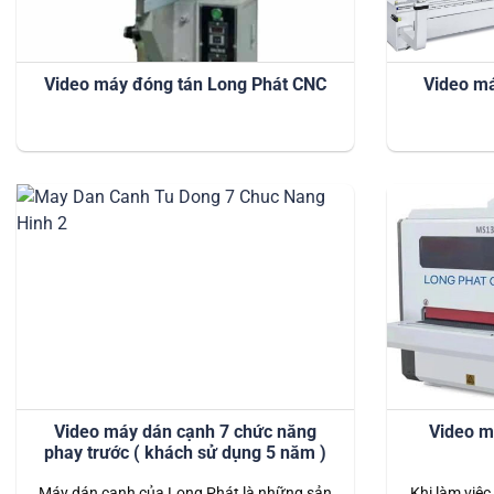
Video máy đóng tán Long Phát CNC
Video má
Video máy dán cạnh 7 chức năng
Video m
phay trước ( khách sử dụng 5 năm )
Máy dán cạnh của Long Phát là những sản
Khi làm việc