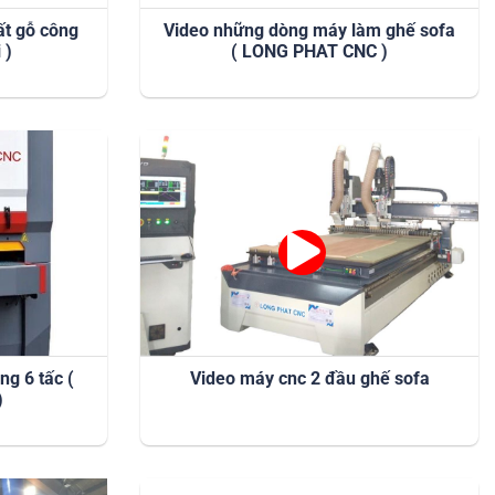
ất gỗ công
Video những dòng máy làm ghế sofa
 )
( LONG PHAT CNC )
g 6 tấc (
Video máy cnc 2 đầu ghế sofa
)