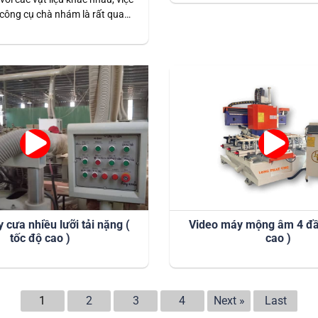
công cụ chà nhám là rất quan
chà nhám chổi chính là sự lựa
ởng cho các ứng dụng cần độ
cao và hiệu quả làm việc tốt.
hể xử lý nhiều loại bề mặt,…
 cưa nhiều lưỡi tải nặng (
Video máy mộng âm 4 đầu
tốc độ cao )
cao )
(current)
1
2
3
4
Next »
Last