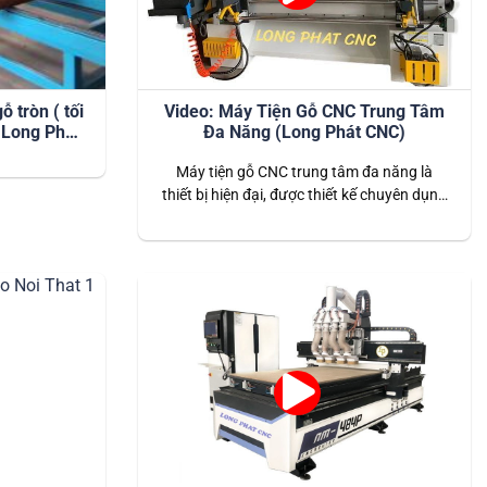
 tròn ( tối
Video: Máy Tiện Gỗ CNC Trung Tâm
 Long Phát
Đa Năng (Long Phát CNC)
Máy tiện gỗ CNC trung tâm đa năng là
thiết bị hiện đại, được thiết kế chuyên dụng
để gia công các chi tiết gỗ tròn, xoắn, và
các hình dáng phức tạp với độ chính xác
cao. Đây là giải pháp lý tưởng cho các
doanh nghiệp sản xuất đồ gỗ mỹ nghệ và…