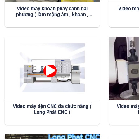
Video máy khoan phay cạnh hai
Video má
phương ( làm mộng âm , khoan ,
chạy rảnh )
Video máy tiện CNC đa chức năng (
Video máy
Long Phát CNC )