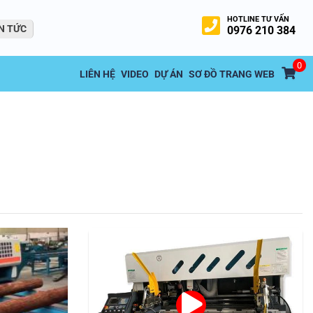
HOTLINE TƯ VẤN
N TỨC
0976 210 384
0
LIÊN HỆ
VIDEO
DỰ ÁN
SƠ ĐỒ TRANG WEB