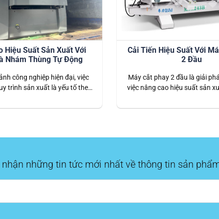
 Hiệu Suất Sản Xuất Với
Cải Tiến Hiệu Suất Với M
à Nhám Thùng Tự Động
2 Đầu
ảnh công nghiệp hiện đại, việc
Máy cắt phay 2 đầu là giải phá
uy trình sản xuất là yếu tố then
việc nâng cao hiệu suất sản x
 doanh nghiệp cạnh tranh và
xưởng gỗ. Với những ưu điểm 
bền vững. Máy chà nhám thùng
năng suất, độ chính xác, tiết k
ã và đang trở thành một giải
an toàn lao động, đây là sự 
hể thiếu, đặc biệt trong ngành
minh giúp nâng cao chất
chế biến gỗ và…
 nhận những tin tức mới nhất về thông tin sản phẩm