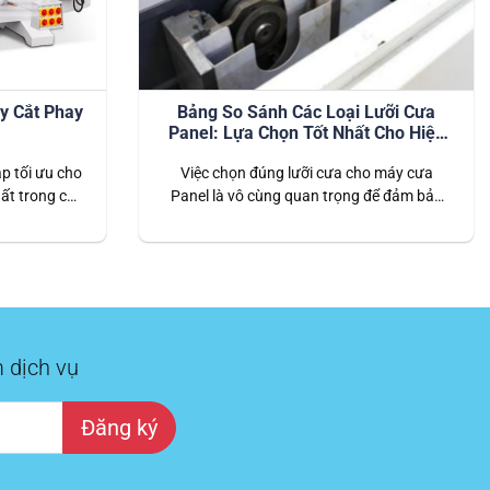
áy Cắt Phay
Bảng So Sánh Các Loại Lưỡi Cưa
Panel: Lựa Chọn Tốt Nhất Cho Hiệu
Suất Cao
p tối ưu cho
Việc chọn đúng lưỡi cưa cho máy cưa
uất trong các
Panel là vô cùng quan trọng để đảm bảo
vượt trội về
hiệu suất cắt và chất lượng sản phẩm.
iệm chi phí và
Lưỡi cưa phù hợp không chỉ giúp cắt các
đầu tư thông
vật liệu một cách mượt mà mà còn kéo dài
 lượng…
tuổi thọ của máy và lưỡi cưa. Bài viết này
sẽ…
 dịch vụ
Đăng ký