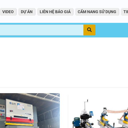
VIDEO
DỰ ÁN
LIÊN HỆ BÁO GIÁ
CẨM NANG SỬ DỤNG
TI
Tìm