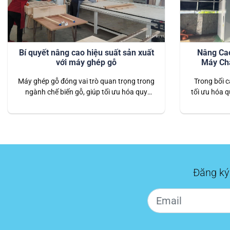
Bí quyết nâng cao hiệu suất sản xuất
Nâng Cao
với máy ghép gỗ
Máy Ch
Máy ghép gỗ đóng vai trò quan trọng trong
Trong bối c
ngành chế biến gỗ, giúp tối ưu hóa quy
tối ưu hóa q
trình sản xuất và nâng cao chất lượng sản
chốt giúp
phẩm. Để tận dụng tối đa hiệu suất của
phát triển 
máy ghép gỗ, các nhà sản xuất cần áp
tự động đ
dụng những bí quyết và chiến lược phù
pháp không t
hợp. Bài…
Đăng ký