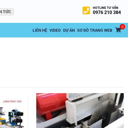
HOTLINE TƯ VẤN
N TỨC
0976 210 384
0
LIÊN HỆ
VIDEO
DỰ ÁN
SƠ ĐỒ TRANG WEB