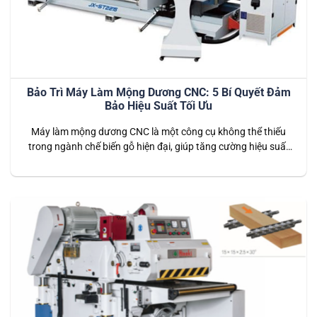
Bảo Trì Máy Làm Mộng Dương CNC: 5 Bí Quyết Đảm
Bảo Hiệu Suất Tối Ưu
Máy làm mộng dương CNC là một công cụ không thể thiếu
trong ngành chế biến gỗ hiện đại, giúp tăng cường hiệu suất
và chất lượng sản phẩm. Tuy nhiên, để máy luôn hoạt động
với hiệu suất tối ưu và kéo dài tuổi thọ, việc bảo trì định kỳ là
vô cùng quan…