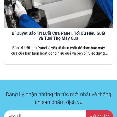
Bí Quyết Bảo Trì Lưỡi Cưa Panel: Tối Ưu Hiệu Suất
và Tuổi Thọ Máy Cưa
Bảo trì lưỡi cưa Panel là yếu tố then chốt để đảm bảo máy
cưa của bạn luôn hoạt động hiệu quả và bền bỉ. Việc duy trì
độ sắc bén và kiểm tra định kỳ lưỡi cưa không chỉ giúp cải
thiện chất lượng cắt mà còn kéo dài tuổi thọ của máy. Bài…
Đăng ký nhận những tin tức mới nhất về thông
tin sản phẩm dịch vụ
Đăng ký