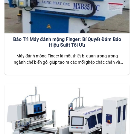
Bảo Trì Máy đánh mộng Finger: Bí Quyết Đảm Bảo
Hiệu Suất Tối Ưu
Máy đánh mộng Finger là một thiết bị quan trọng trong
ngành chế biến gỗ, giúp tạo ra các mối ghép chắc chắn và
thẩm mỹ cho sản phẩm gỗ. Để duy trì hiệu suất và kéo dài
tuổi thọ của máy, việc bảo trì định kỳ là cần thiết. Dưới đây là
hướng dẫn…