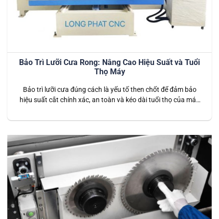
Bảo Trì Lưỡi Cưa Rong: Nâng Cao Hiệu Suất và Tuổi
Thọ Máy
Bảo trì lưỡi cưa đúng cách là yếu tố then chốt để đảm bảo
hiệu suất cắt chính xác, an toàn và kéo dài tuổi thọ của máy
cưa rong. Việc này không chỉ giúp duy trì hoạt động trơn tru
mà còn giảm thiểu chi phí sửa chữa và ngăn ngừa tai nạn
lao…