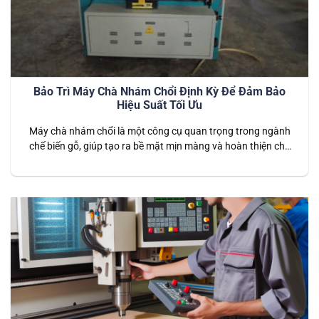
Bảo Trì Máy Chà Nhám Chổi Định Kỳ Để Đảm Bảo
Hiệu Suất Tối Ưu
Máy chà nhám chổi là một công cụ quan trọng trong ngành
chế biến gỗ, giúp tạo ra bề mặt mịn màng và hoàn thiện cho
các sản phẩm gỗ. Để đảm bảo máy hoạt động với hiệu suất
tối ưu và kéo dài tuổi thọ, việc bảo trì định kỳ là điều không
thể…