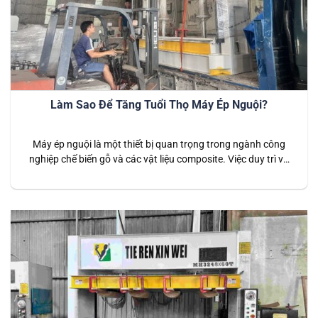
Làm Sao Để Tăng Tuổi Thọ Máy Ép Nguội?
Máy ép nguội là một thiết bị quan trọng trong ngành công
nghiệp chế biến gỗ và các vật liệu composite. Việc duy trì và
kéo dài tuổi thọ của máy ép nguội không chỉ giúp tiết kiệm chi
phí đầu tư mà còn đảm bảo quy trình sản xuất diễn ra ổn
định, hiệu…