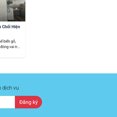
 Chổi Hiện
ế biến gỗ,
 đóng vai trò
iệu suất và
à nhám chổi,
 trọng trong
ông ngoại lệ.
 ngừng…
 dịch vụ
Đăng ký