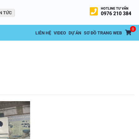
HOTLINE TƯ VẤN
N TỨC
0976 210 384
0
LIÊN HỆ
VIDEO
DỰ ÁN
SƠ ĐỒ TRANG WEB