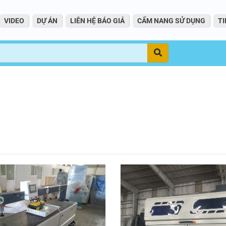
VIDEO
DỰ ÁN
LIÊN HỆ BÁO GIÁ
CẨM NANG SỬ DỤNG
TI
Tìm