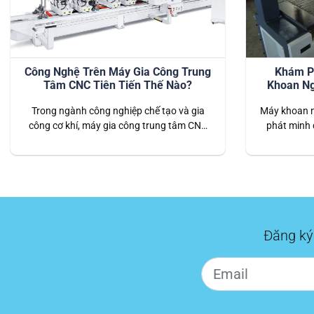
Công Nghệ Trên Máy Gia Công Trung
Khám P
Tâm CNC Tiên Tiến Thế Nào?
Khoan Ng
Trong ngành công nghiệp chế tạo và gia
Máy khoan n
công cơ khí, máy gia công trung tâm CNC
phát minh 
(Computer Numerical Control) đã trở
gỗ, ứng dụn
thành công cụ không thể thiếu. Những tiến
tiến để nân
bộ công nghệ trên các máy CNC không chỉ
sản xuất.
làm tăng hiệu suất sản xuất mà còn nâng
đỉnh cao đ
cao độ chính xác và tính linh…
n
Đăng ký