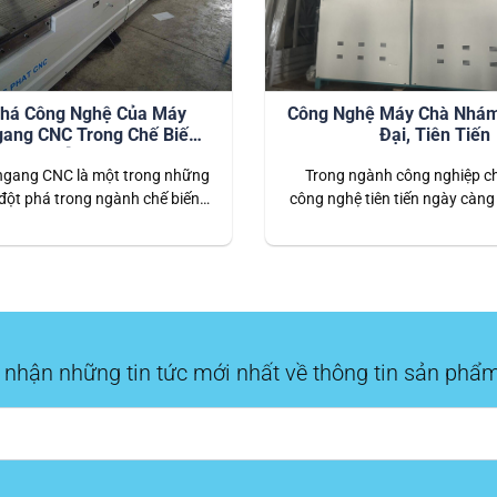
há Công Nghệ Của Máy
Công Nghệ Máy Chà Nhám
ang CNC Trong Chế Biến
Đại, Tiên Tiến
Gỗ
gang CNC là một trong những
Trong ngành công nghiệp ch
đột phá trong ngành chế biến
công nghệ tiên tiến ngày càng
g công nghệ điều khiển số tiên
quan trọng, giúp nâng cao h
g cao độ chính xác và hiệu quả
chất lượng sản phẩm. Máy ch
 Dưới đây là những công nghệ
một trong những thiết bị quan
ược tích hợp trong máy khoan
quá trình sản xuất gỗ, cũng kh
gang CNC, giúp cải…
Với sự phát triển không
 nhận những tin tức mới nhất về thông tin sản phẩm