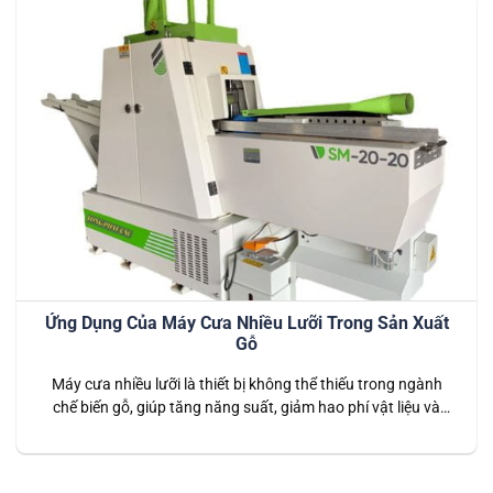
Ứng Dụng Của Máy Cưa Nhiều Lưỡi Trong Sản Xuất
Gỗ
Máy cưa nhiều lưỡi là thiết bị không thể thiếu trong ngành
chế biến gỗ, giúp tăng năng suất, giảm hao phí vật liệu và
đảm bảo chất lượng sản phẩm. Tại Long Phát CNC, chúng tôi
cung cấp Máy cưa nhiều lưỡi chất lượng cao, đáp ứng mọi
nhu cầu sản xuất gỗ. Bài…