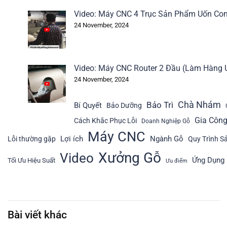
Video: Máy CNC 4 Trục Sản Phẩm Uốn Co
24 November, 2024
Video: Máy CNC Router 2 Đầu (Làm Hàng 
24 November, 2024
Bảo Trì
Chà Nhám
Bí Quyết
Bảo Dưỡng
Gia Côn
Cách Khắc Phục Lỗi
Doanh Nghiệp Gỗ
Máy CNC
Lợi ích
Ngành Gỗ
Lỗi thường gặp
Quy Trình S
Xưởng Gỗ
Video
Ứng Dụng
Tối Ưu Hiệu Suất
Ưu điểm
Bài viết khác