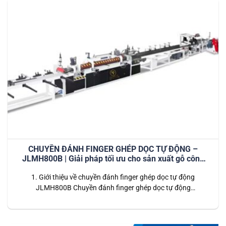
CHUYỀN ĐÁNH FINGER GHÉP DỌC TỰ ĐỘNG –
JLMH800B | Giải pháp tối ưu cho sản xuất gỗ công
nghiệp hiện đại
1. Giới thiệu về chuyền đánh finger ghép dọc tự động
JLMH800B Chuyền đánh finger ghép dọc tự động
JLMH800B là hệ thống dây chuyền tiên tiến được thiết kế
dành riêng cho các nhà máy chế biến gỗ công nghiệp. Dây
chuyền này thực hiện toàn bộ quy trình từ đánh finger (tạo