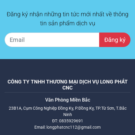
Đăng ký nhận những tin tức mới nhất về thông
tin sản phẩm dịch vụ
Đăng ký
CÔNG TY TNHH THƯƠNG MẠI DỊCH VỤ LONG PHÁT
CNC
Văn Phòng Miền Bắc
23B1A, Cụm Công Nghiệp Đồng Kỵ, P.Đồng Kỵ, TP.Từ Sơn, T.Bắc
Ninh
ĐT:
0835929691
Email:
longphatcnc112@gmail.com