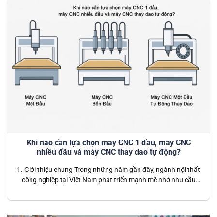
Khi nào cần lựa chọn máy CNC 1 đầu, máy CNC
nhiều đầu và máy CNC thay dao tự động?
1. Giới thiệu chung Trong những năm gần đây, ngành nội thất
công nghiệp tại Việt Nam phát triển mạnh mẽ nhờ nhu cầu
nhà ở, căn hộ, văn phòng và công trình thương mại ngày
càng cao. Song song với đó, công nghệ sản xuất cũng thay
đổi nhanh chóng: từ những phương pháp…