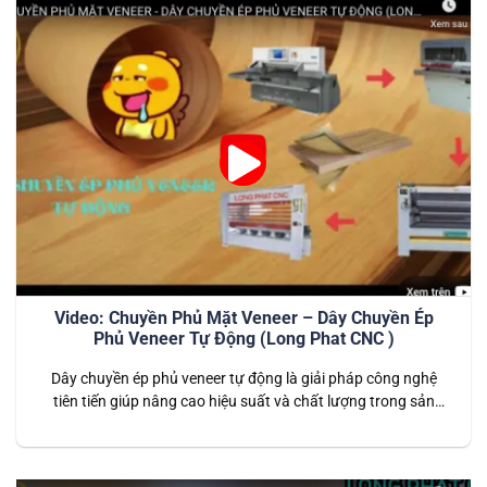
Video: Chuyền Phủ Mặt Veneer – Dây Chuyền Ép
Phủ Veneer Tự Động (Long Phat CNC )
Dây chuyền ép phủ veneer tự động là giải pháp công nghệ
tiên tiến giúp nâng cao hiệu suất và chất lượng trong sản
xuất nội thất gỗ công nghiệp. Thiết bị được thiết kế chuyên
dụng để phủ các lớp veneer mỏng lên bề mặt vật liệu gỗ như
MDF, HDF, hoặc ván ép,…