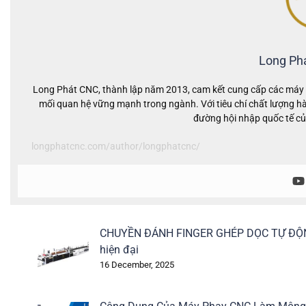
Long Ph
Long Phát CNC, thành lập năm 2013, cam kết cung cấp các máy c
mối quan hệ vững mạnh trong ngành. Với tiêu chí chất lượng hà
đường hội nhập quốc tế củ
longphatcnc.com/author/longphatcnc/
CHUYỀN ĐÁNH FINGER GHÉP DỌC TỰ ĐỘNG –
hiện đại
16 December, 2025