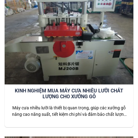
KINH NGHIỆM MUA MÁY CƯA NHIỀU LƯỠI CHẤT
LƯỢNG CHO XƯỞNG GỖ
Máy cưa nhiều lưỡi là thiết bị quan trọng, giúp các xưởng gỗ
nâng cao năng suất, tiết kiệm chi phí và đảm bảo chất lượng
thành phẩm đồng đều. Tuy nhiên, chọn mua máy phù hợp
không phải dễ — bạn cần nắm rõ các tiêu chí quan trọng
trước khi đầu tư. 1️⃣…