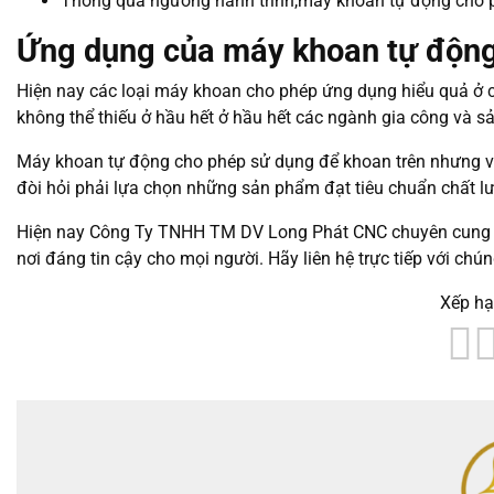
Thông qua ngưỡng hành trình,máy khoan tự động cho ph
Ứng dụng của máy khoan tự độn
Hiện nay các loại máy khoan cho phép ứng dụng hiểu quả ở cá
không thể thiếu ở hầu hết ở hầu hết các ngành gia công và s
Máy khoan tự động cho phép sử dụng để khoan trên nhưng vật
đòi hỏi phải lựa chọn những sản phẩm đạt tiêu chuẩn chất l
Hiện nay Công Ty TNHH TM DV Long Phát CNC chuyên cung cấp
nơi đáng tin cậy cho mọi người. Hãy liên hệ trực tiếp với chún
Xếp hạ