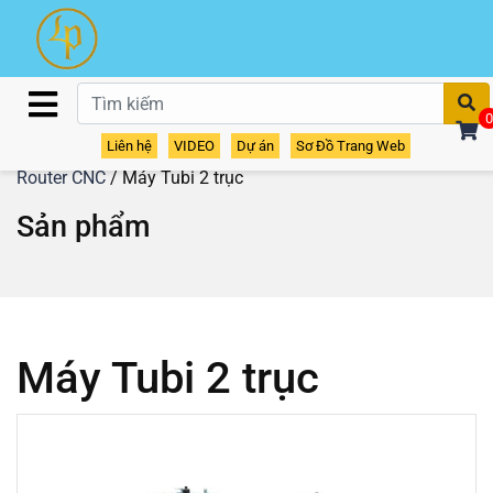
T
0
Liên hệ
VIDEO
Dự án
Sơ Đồ Trang Web
Home
/
Sản phẩm
/
Máy định hình
/
Máy phay Tubi -
Router CNC
/ Máy Tubi 2 trục
Sản phẩm
Máy Tubi 2 trục