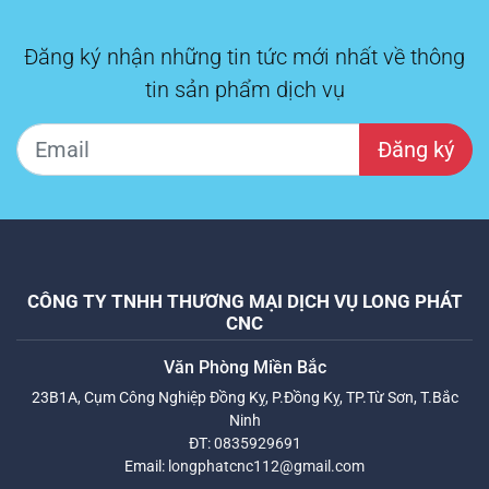
Đăng ký nhận những tin tức mới nhất về thông
tin sản phẩm dịch vụ
Đăng ký
CÔNG TY TNHH THƯƠNG MẠI DỊCH VỤ LONG PHÁT
CNC
Văn Phòng Miền Bắc
23B1A, Cụm Công Nghiệp Đồng Kỵ, P.Đồng Kỵ, TP.Từ Sơn, T.Bắc
Ninh
ĐT:
0835929691
Email:
longphatcnc112@gmail.com