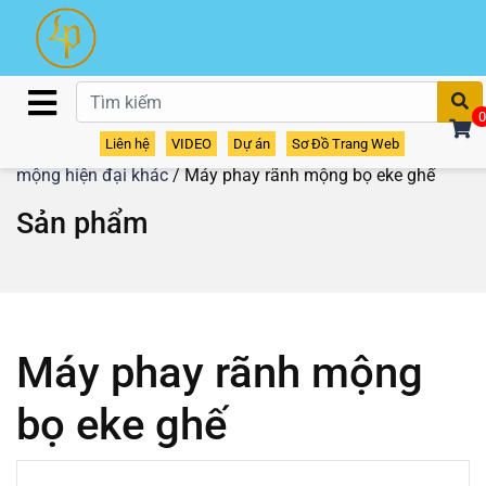
T
0
Liên hệ
VIDEO
Dự án
Sơ Đồ Trang Web
Home
/
Sản phẩm
/
Máy Phay Mộng
/
Các loại máy làm
mộng hiện đại khác
/ Máy phay rãnh mộng bọ eke ghế
Sản phẩm
Máy phay rãnh mộng
bọ eke ghế