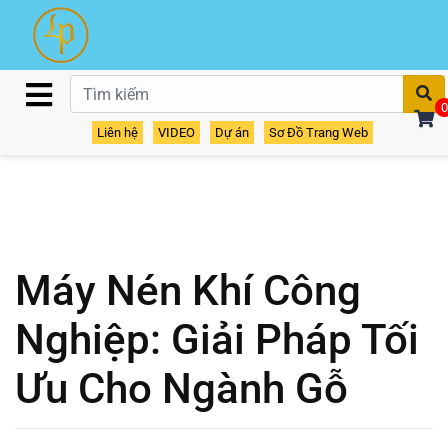
T
0
Liên hệ
VIDEO
Dự án
Sơ Đồ Trang Web
Máy Nén Khí Công
Nghiệp: Giải Pháp Tối
Ưu Cho Ngành Gỗ