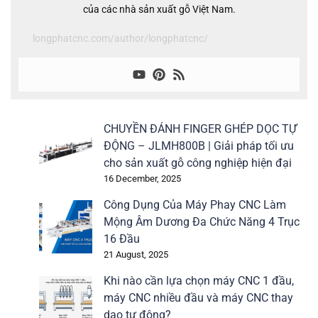
của các nhà sản xuất gỗ Việt Nam.
longphatcnc.com/author/longphatcnc/
CHUYỀN ĐÁNH FINGER GHÉP DỌC TỰ
ĐỘNG – JLMH800B | Giải pháp tối ưu
cho sản xuất gỗ công nghiệp hiện đại
16 December, 2025
Công Dụng Của Máy Phay CNC Làm
Mộng Âm Dương Đa Chức Năng 4 Trục
16 Đầu
21 August, 2025
Khi nào cần lựa chọn máy CNC 1 đầu,
máy CNC nhiều đầu và máy CNC thay
dao tự động?