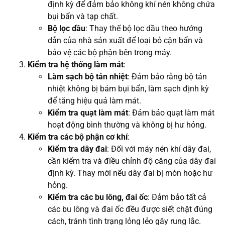
định kỳ để đảm bảo không khí nén không chứa
bụi bẩn và tạp chất.
Bộ lọc dầu
: Thay thế bộ lọc dầu theo hướng
dẫn của nhà sản xuất để loại bỏ cặn bẩn và
bảo vệ các bộ phận bên trong máy.
Kiểm tra hệ thống làm mát
:
Làm sạch bộ tản nhiệt
: Đảm bảo rằng bộ tản
nhiệt không bị bám bụi bẩn, làm sạch định kỳ
để tăng hiệu quả làm mát.
Kiểm tra quạt làm mát
: Đảm bảo quạt làm mát
hoạt động bình thường và không bị hư hỏng.
Kiểm tra các bộ phận cơ khí
:
Kiểm tra dây đai
: Đối với máy nén khí dây đai,
cần kiểm tra và điều chỉnh độ căng của dây đai
định kỳ. Thay mới nếu dây đai bị mòn hoặc hư
hỏng.
Kiểm tra các bu lông, đai ốc
: Đảm bảo tất cả
các bu lông và đai ốc đều được siết chặt đúng
cách, tránh tình trạng lỏng lẻo gây rung lắc.