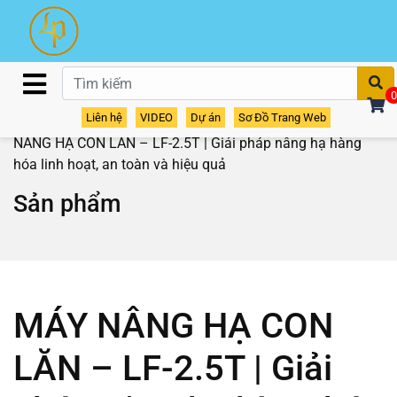
T
0
Liên hệ
VIDEO
Dự án
Sơ Đồ Trang Web
Home
/
Sản phẩm
/
Thiết bị phụ trợ
/
Bàn nâng hạ
/ MÁY
NÂNG HẠ CON LĂN – LF-2.5T | Giải pháp nâng hạ hàng
hóa linh hoạt, an toàn và hiệu quả
Sản phẩm
MÁY NÂNG HẠ CON
LĂN – LF-2.5T | Giải