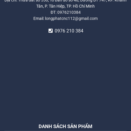
Địa chỉ: Thửa đất số 550, Tờ bản đồ số 48, Đường ĐT 747, KP. Khánh
Tân, P. Tân Hiệp, TP. Hồ Chí Minh
ĐT:
0976210384
Email:
longphatcnc112@gmail.com
0976 210 384
DANH SÁCH SẢN PHẨM