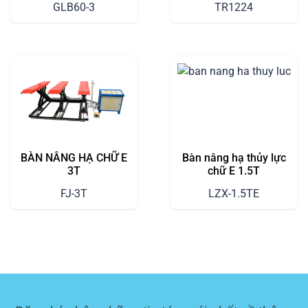
GLB60-3
TR1224
BÀN NÂNG HẠ CHỮ E
Bàn nâng hạ thủy lực
3T
chữ E 1.5T
FJ-3T
LZX-1.5TE