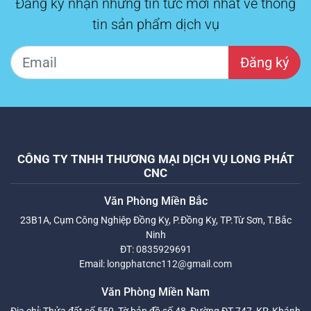
Đăng ký nhận những tin tức mới nhất về thông
tin sản phẩm dịch vụ
Đăng ký
CÔNG TY TNHH THƯƠNG MẠI DỊCH VỤ LONG PHÁT
CNC
Văn Phòng Miền Bắc
23B1A, Cụm Công Nghiệp Đồng Kỵ, P.Đồng Kỵ, TP.Từ Sơn, T.Bắc
Ninh
ĐT:
0835929691
Email:
longphatcnc112@gmail.com
Văn Phòng Miền Nam