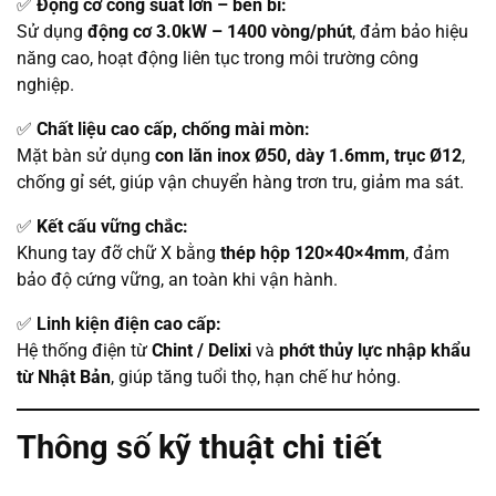
✅
Động cơ công suất lớn – bền bỉ:
Sử dụng
động cơ 3.0kW – 1400 vòng/phút
, đảm bảo hiệu
năng cao, hoạt động liên tục trong môi trường công
nghiệp.
✅
Chất liệu cao cấp, chống mài mòn:
Mặt bàn sử dụng
con lăn inox Ø50, dày 1.6mm, trục Ø12
,
chống gỉ sét, giúp vận chuyển hàng trơn tru, giảm ma sát.
✅
Kết cấu vững chắc:
Khung tay đỡ chữ X bằng
thép hộp 120×40×4mm
, đảm
bảo độ cứng vững, an toàn khi vận hành.
✅
Linh kiện điện cao cấp:
Hệ thống điện từ
Chint / Delixi
và
phớt thủy lực nhập khẩu
từ Nhật Bản
, giúp tăng tuổi thọ, hạn chế hư hỏng.
Thông số kỹ thuật chi tiết