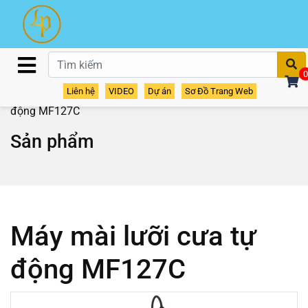
T
0
Liên hệ
VIDEO
Dự án
Sơ Đồ Trang Web
Home
/
Sản phẩm
/
Máy mài dao
/ Máy mài lưỡi cưa tự
động MF127C
Sản phẩm
Máy mài lưỡi cưa tự
động MF127C