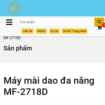
T
0
Liên hệ
VIDEO
Dự án
Sơ Đồ Trang Web
Home
/
Sản phẩm
/
Máy mài dao
/ Máy mài dao đa năng
MF-2718D
Sản phẩm
Máy mài dao đa năng
MF-2718D