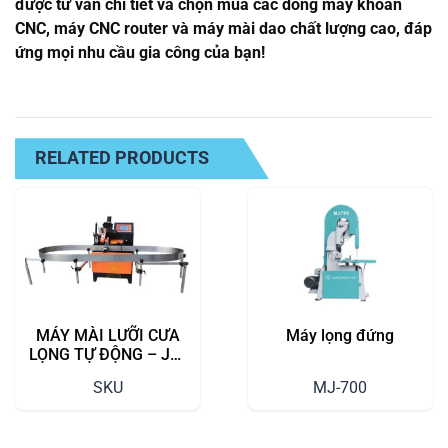
được tư vấn chi tiết và chọn mua các dòng máy khoan
CNC, máy CNC router và máy mài dao chất lượng cao, đáp
ứng mọi nhu cầu gia công của bạn!
RELATED PRODUCTS
MÁY MÀI LƯỠI CƯA
Máy lọng đứng
LỌNG TỰ ĐỘNG – JN-
1160 | Hiệu suất cao,
SKU
MJ-700
độ chính xác tuyệt đối