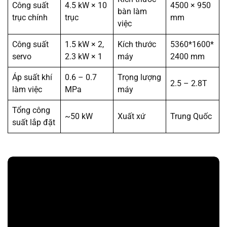
Công suất
4.5 kW × 10
4500 × 950
bàn làm
trục chính
trục
mm
việc
Công suất
1.5 kW × 2,
Kích thước
5360*1600*
servo
2.3 kW × 1
máy
2400 mm
Áp suất khí
0.6 – 0.7
Trọng lượng
2.5 – 2.8T
làm việc
MPa
máy
Tổng công
~50 kW
Xuất xứ
Trung Quốc
suất lắp đặt