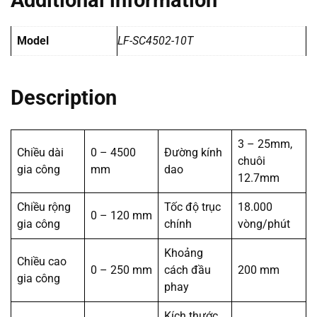
Additional information
Model
LF-SC4502-10T
Description
3 – 25mm,
Chiều dài
0 – 4500
Đường kính
chuôi
gia công
mm
dao
12.7mm
Chiều rộng
Tốc độ trục
18.000
0 – 120 mm
gia công
chính
vòng/phút
Khoảng
Chiều cao
0 – 250 mm
cách đầu
200 mm
gia công
phay
Kích thước