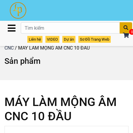
T
0
Liên hệ
VIDEO
Dự án
Sơ Đồ Trang Web
Home
/
Sản phẩm
/
Máy Phay Mộng
/
Máy Làm Mộng Âm
CNC
/ MÁY LÀM MỘNG ÂM CNC 10 ĐẦU
Sản phẩm
MÁY LÀM MỘNG ÂM
CNC 10 ĐẦU