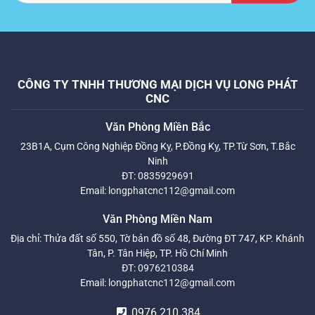
CÔNG TY TNHH THƯƠNG MẠI DỊCH VỤ LONG PHÁT
CNC
Văn Phòng Miền Bắc
23B1A, Cụm Công Nghiệp Đồng Kỵ, P.Đồng Kỵ, TP.Từ Sơn, T.Bắc
Ninh
ĐT:
0835929691
Email:
longphatcnc112@gmail.com
Văn Phòng Miền Nam
Địa chỉ: Thửa đất số 550, Tờ bản đồ số 48, Đường ĐT 747, KP. Khánh
Tân, P. Tân Hiệp, TP. Hồ Chí Minh
ĐT:
0976210384
Email:
longphatcnc112@gmail.com
0976 210 384