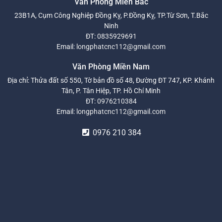
Văn Phòng Miền Bắc
23B1A, Cụm Công Nghiệp Đồng Kỵ, P.Đồng Kỵ, TP.Từ Sơn, T.Bắc
Ninh
ĐT:
0835929691
Email:
longphatcnc112@gmail.com
Văn Phòng Miền Nam
Địa chỉ: Thửa đất số 550, Tờ bản đồ số 48, Đường ĐT 747, KP. Khánh
Tân, P. Tân Hiệp, TP. Hồ Chí Minh
ĐT:
0976210384
Email:
longphatcnc112@gmail.com
0976 210 384