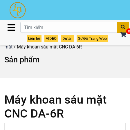
T
0
Liên hệ
VIDEO
Dự án
Sơ Đồ Trang Web
Home
/
Sản phẩm
/
Máy khoan
/
Máy khoan CNC 6
mặt
/ Máy khoan sáu mặt CNC DA-6R
Sản phẩm
Máy khoan sáu mặt
CNC DA-6R