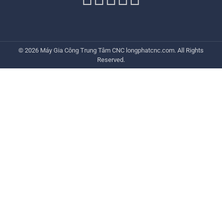
© 2026
Máy Gia Công Trung Tâm CNC
longphatcnc.com
. All Rights
Reserved.