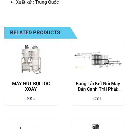
Xuất xứ : Trung Quốc
RELATED PRODUCTS
MÁY HÚT BỤI LỐC
Băng Tải Kết Nối Máy
XOÁY
Dán Cạnh Trái Phải:
Giải Pháp Tối Ưu Cho
SKU
CY-L
Hiệu Suất Gia Công