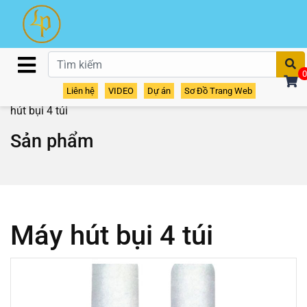
T
0
Liên hệ
VIDEO
Dự án
Sơ Đồ Trang Web
Home
/
Sản phẩm
/
Thiết bị phụ trợ
/
Máy hút bụi
/ Máy
hút bụi 4 túi
Sản phẩm
Máy hút bụi 4 túi