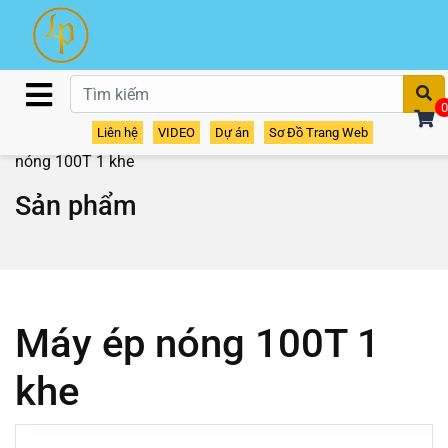
T
0
Liên hệ
VIDEO
Dự án
Sơ Đồ Trang Web
Home
/
Sản phẩm
/
Máy ép gỗ
/
Máy ép nóng
/ Máy ép
nóng 100T 1 khe
Sản phẩm
Máy ép nóng 100T 1
khe