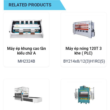
RELATED PRODUCTS
Máy ép khung cao tần
Máy ép nóng 120T 3
kiểu chữ A
khe ( PLC)
MH2324B
BY214x8/12(3)H1RC(S)