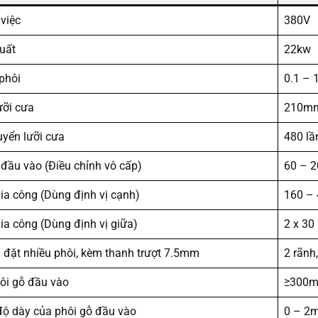
việc
380V
uất
22kw
phôi
0.1 – 
ưỡi cưa
210m
uyển lưỡi cưa
480 lầ
 đầu vào (Điều chỉnh vô cấp)
60 – 
ia công (Dùng định vị cạnh)
160 –
ia công (Dùng định vị giữa)
2 x 3
i đặt nhiều phôi, kèm thanh trượt 7.5mm
2 rãnh
hôi gỗ đầu vào
≥300
độ dày của phôi gỗ đầu vào
0 – 2