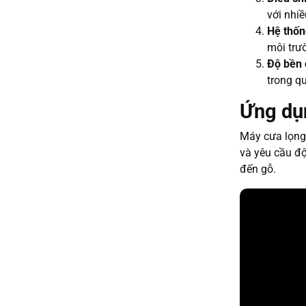
với nhi
Hệ thốn
môi trư
Độ bền 
trong qu
Ứng dụ
Máy cưa lọng 
và yêu cầu độ
đến gỗ.