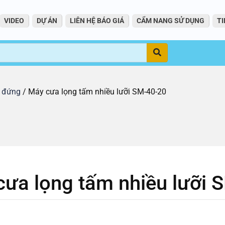
VIDEO
DỰ ÁN
LIÊN HỆ BÁO GIÁ
CẨM NANG SỬ DỤNG
TI
Tìm
g đứng
/ Máy cưa lọng tấm nhiều lưỡi SM-40-20
ưa lọng tấm nhiều lưỡi 