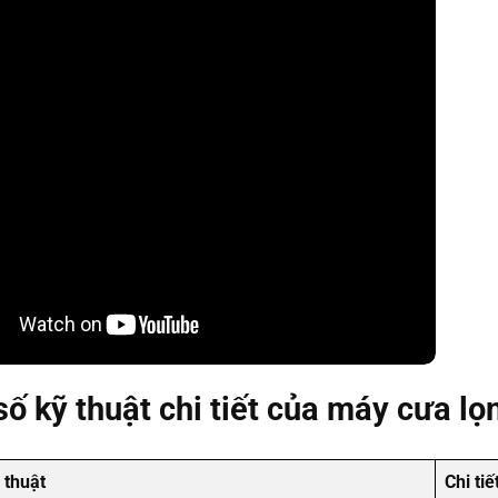
ố kỹ thuật chi tiết của máy cưa l
 thuật
Chi tiế