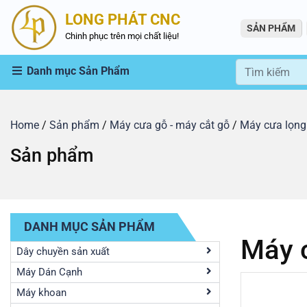
LONG PHÁT CNC
SẢN PHẨM
Chinh phục trên mọi chất liệu!
Danh mục Sản Phẩm
Home
/
Sản phẩm
/
Máy cưa gỗ - máy cắt gỗ
/
Máy cưa lọn
Sản phẩm
DANH MỤC SẢN PHẨM
Máy c
Dây chuyền sản xuất
Máy Dán Cạnh
Máy khoan