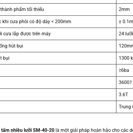
 thành phẩm tối thiểu
2mm
c khi cưa phôi có độ dày < 200mm
± 0.1
ỡi cưa lắp được trên máy
24 lưỡ
ống hút bụi
120mm
t bụi
1300 k
≥6ba
3600
1
3.6T
Trung
 tấm nhiều lưỡi SM-40-20
là một giải pháp hoàn hảo cho các d