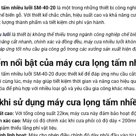
 tấm nhiều lưỡi SM-40-20
là một trong những thiết bị công nghi
hế biến gỗ. Với thiết kế chắc chắn, hiệu suất cao và khả năng c
lượng thành phẩm và tiết kiệm chi phí vận hành.
 lưỡi
là thiết bị không thể thiếu trong ngành công nghiệp chế biế
 năng cắt nhanh, chính xác và đồng đều, máy cưa nhiều lưỡi không
đáp ứng tốt nhu cầu gia công gỗ trong các xưởng sản xuất hiện đạ
ểm nổi bật của máy cưa lọng tấm n
tấm nhiều lưỡi SM-40-20 được thiết kế để đáp ứng nhu cầu cắt g
i cùng lúc, máy này giúp tiết kiệm thời gian và nâng cao hiệu 
óa để phù hợp với nhiều loại gỗ và yêu cầu gia công khác nhau.
 khi sử dụng máy cưa lọng tấm nhi
ất cao:
Với tổng công suất 22kw, máy cưa này đảm bảo hoạt độn
h xác cao:
Máy có độ chính xác khi cưa phôi có độ dày < 200
iảm thiểu lãng phí vật liệu.
nh linh hoạt:
Máy cho phép điều chỉnh độ dày phôi đầu vào từ 