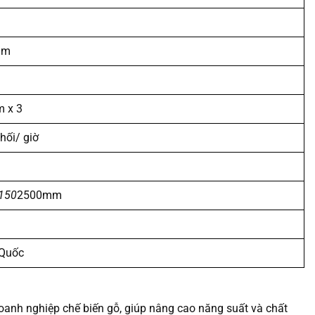
mm
i
 x 3
hối/ giờ
150
2500mm
 Quốc
oanh nghiệp chế biến gỗ, giúp nâng cao năng suất và chất