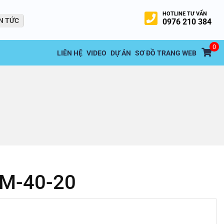
HOTLINE TƯ VẤN
N TỨC
0976 210 384
0
LIÊN HỆ
VIDEO
DỰ ÁN
SƠ ĐỒ TRANG WEB
SM-40-20