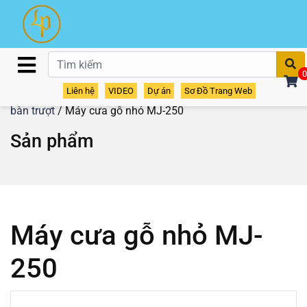
T
0
Liên hệ
VIDEO
Dự án
Sơ Đồ Trang Web
Home
/
Sản phẩm
/
Máy cưa gỗ - máy cắt gỗ
/
Máy cưa
bàn trượt
/ Máy cưa gỗ nhỏ MJ-250
Sản phẩm
Máy cưa gỗ nhỏ MJ-
250