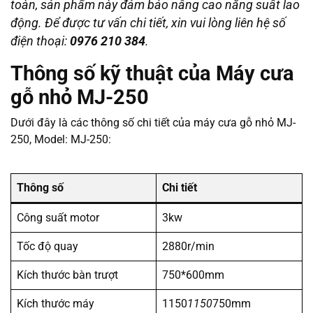
toàn, sản phẩm này đảm bảo nâng cao năng suất lao
động. Để được tư vấn chi tiết, xin vui lòng liên hệ số
điện thoại:
0976 210 384
.
Thông số kỹ thuật của Máy cưa
gỗ nhỏ MJ-250
Dưới đây là các thông số chi tiết của máy cưa gỗ nhỏ MJ-
250, Model: MJ-250:
Thông số
Chi tiết
Công suất motor
3kw
Tốc độ quay
2880r/min
Kích thước bàn trượt
750*600mm
Kích thước máy
1150
1150
750mm