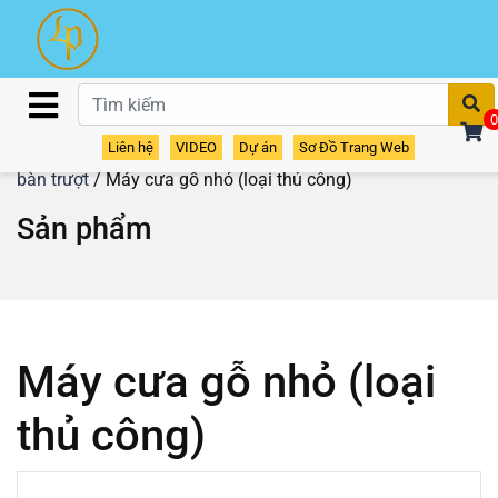
T
0
Liên hệ
VIDEO
Dự án
Sơ Đồ Trang Web
Home
/
Sản phẩm
/
Máy cưa gỗ - máy cắt gỗ
/
Máy cưa
bàn trượt
/ Máy cưa gỗ nhỏ (loại thủ công)
Sản phẩm
Máy cưa gỗ nhỏ (loại
thủ công)